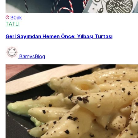
30dk
TATLI
Geri Sayımdan Hemen Önce: Yılbaşı Turtası
BarnysBlog