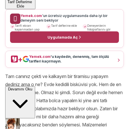
Tarif Defterime
Ekle
Yemek.com
'un ücretsiz uygulamasında daha iyi bir
deneyim seni bekliyor
Tarifi ekran
Tarif defterine ekle
Deneyenlerin
kapanmadan yap
fotoğraflarını gör
Uygulamada Aç
Yemek.com
'u kaydedin, denenmiş, tam ölçülü
+
tarifleri kaçırmayın.
Tam canınız çekti ve kalkayım bir tiramisu yapayım
dediniz ama o ne? Evde kedidili bisküvisi yok. Hem de en
Devamını Oku
önemli malzeme. Olmaz ki şimdi. Sorun değil evde hemen
yaparız biz de. Hatta bolca yapalım ki yine ani tatlı
krizlerimizde dolabımızda hazır bekliyor olsun. Zaten bir
kere denediniz mi bir daha hazırını alma gereği
duymayacaksınız benden söylemesi. Malzemeleri