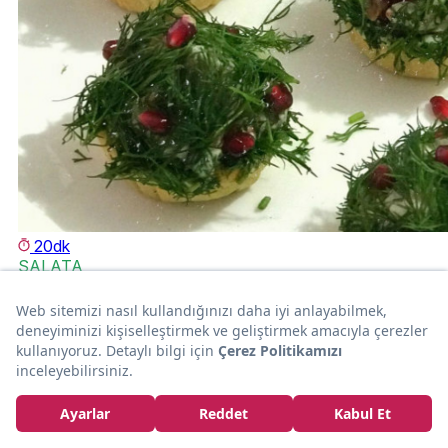
20dk
SALATA
Şık Görünümlü: Kaseli Salata
Yıldız Özarslan