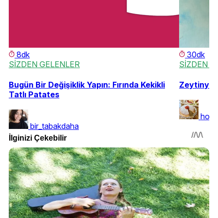
8dk
30dk
SİZDEN GELENLER
SİZDEN G
Bugün Bir Değişiklik Yapın: Fırında Kekikli
Zeytinyağl
Tatlı Patates
hob
bir_tabakdaha