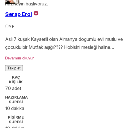
hazırlayın başlıyoruz.
Serap Erol
ÜYE
Aslı 7 kuşak Kayserili olan Almanya dogumlu evli mutlu ve
çocuklu bir Mutfak aşığı???? Hobisini mesleği haline
getirmiş, Hayatı bol şekerli ve bol malzemeli sevenlerden
Devamını okuyun
????
Takip et
KAÇ
KİŞİLİK
70 adet
HAZIRLAMA
SÜRESİ
10 dakika
PİŞİRME
SÜRESİ