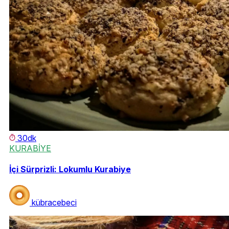
30dk
KURABİYE
İçi Sürprizli: Lokumlu Kurabiye
kübracebeci