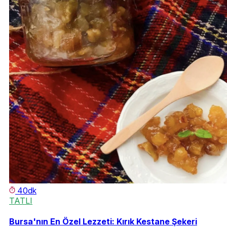
40dk
TATLI
Bursa'nın En Özel Lezzeti: Kırık Kestane Şekeri