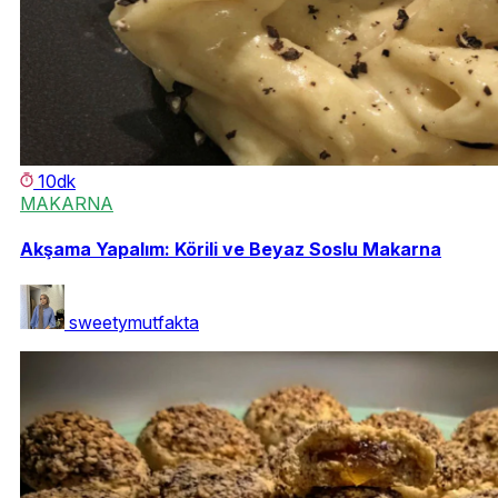
10dk
MAKARNA
Akşama Yapalım: Körili ve Beyaz Soslu Makarna
sweetymutfakta