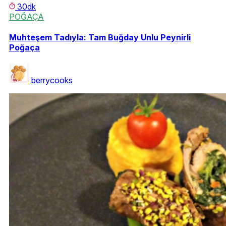
30dk
POĞAÇA
Muhteşem Tadıyla: Tam Buğday Unlu Peynirli
Poğaça
berrycooks