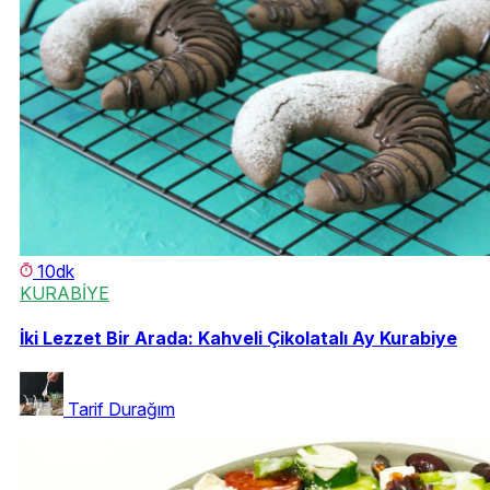
10dk
KURABİYE
İki Lezzet Bir Arada: Kahveli Çikolatalı Ay Kurabiye
Tarif Durağım