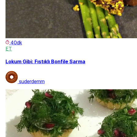
40dk
ET
Lokum Gibi: Fıstıklı Bonfile Sarma
suderdemm