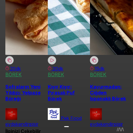
20dk
20dk
15dk
BÖREK
BÖREK
BÖREK
Sofraların Yeni
Kıyır Kıyır:
Kavurmadan:
Yıldızı: Yelpaze
Pırasalı Puf
Çiğden
Böreği
Börek
Ispanaklı Börek
Pek Food
evdekendinpisir
evdekendinpisir