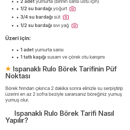
2 adet
yumurta (birinin sarısı üstü için)
1/2 su bardağı
yoğurt
3/4 su bardağı
süt
1/2 su bardağı
sıvı yağ
Üzeri için:
1 adet
yumurta sarısı
1 tatlı kaşığı
susam ve çörek otu karışımı
Ispanaklı Rulo Börek Tarifinin Püf
Noktası
Börek fırından çıkınca 2 dakika sonra elinizle su serpiştirip
üzerini en az 2 sofra beziyle sararsanız böreğiniz yumuş
yumuş olur.
Ispanaklı Rulo Börek Tarifi Nasıl
Yapılır?