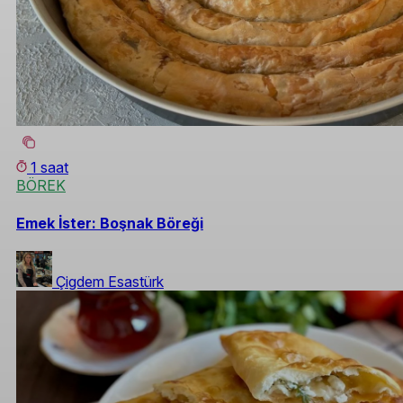
1 saat
BÖREK
Emek İster: Boşnak Böreği
Çigdem Esastürk