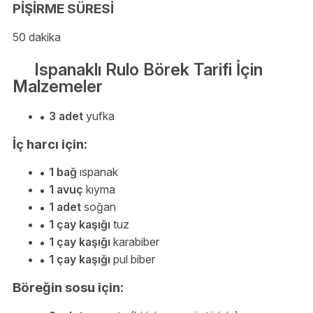
PİŞİRME SÜRESİ
50 dakika
Ispanaklı Rulo Börek Tarifi İçin
Malzemeler
3 adet
yufka
İç harcı için:
1 bağ
ıspanak
1 avuç
kıyma
1 adet
soğan
1 çay kaşığı
tuz
1 çay kaşığı
karabiber
1 çay kaşığı
pul biber
Böreğin sosu için: