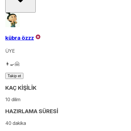
kübra özzz
ÜYE
👩‍🍳🤗
Takip et
KAÇ KİŞİLİK
10 dilim
HAZIRLAMA SÜRESİ
40 dakika