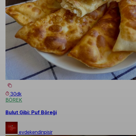
30dk
BÖREK
Bulut Gibi: Puf Böreği
evdekendinpisir