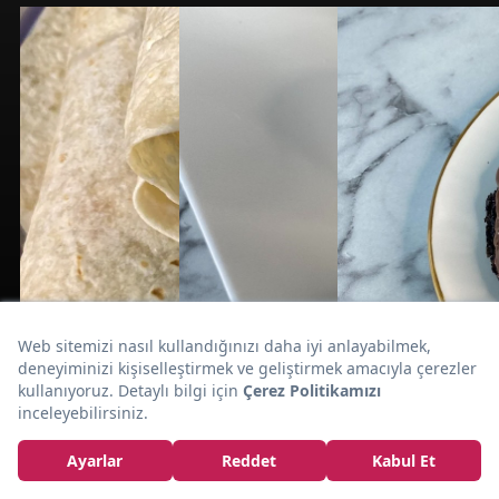
Ispanaklı
Kıyması da Var:
Rulo Börek Tarifi
10dk
30dk
5dk
TAVUK
PASTA
TATLI KEK