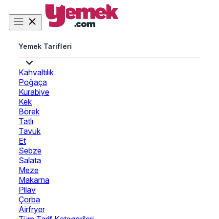
Yemek Tarifleri
Kahvaltılık
Poğaça
Kurabiye
Kek
Börek
Tatlı
Tavuk
Et
Sebze
Salata
Meze
Makarna
Pilav
Çorba
Airfryer