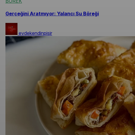
BÖREK
Gerçeğini Aratmıyor: Yalancı Su Böreği
evdekendinpisir