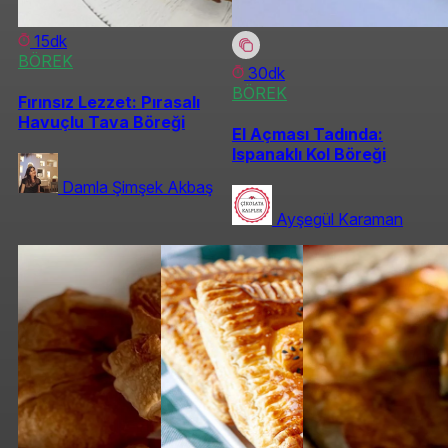
15dk
BÖREK
30dk
BÖREK
Fırınsız Lezzet: Pırasalı
Havuçlu Tava Böreği
El Açması Tadında:
Ispanaklı Kol Böreği
Damla Şimşek Akbaş
Ayşegül Karaman