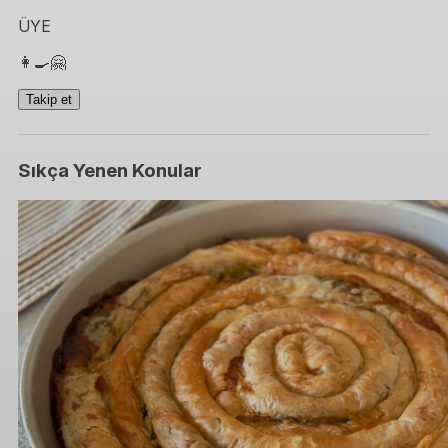
ÜYE
👩‍🍳🤗
Takip et
Sıkça Yenen Konular