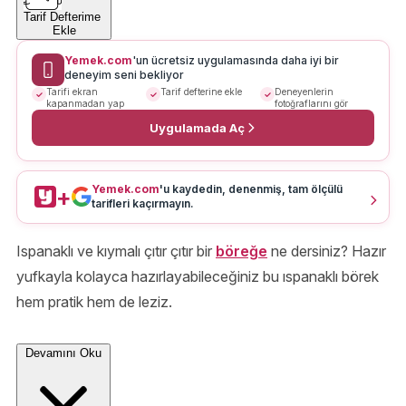
Tarif Defterime
Ekle
Yemek.com
'un ücretsiz uygulamasında daha iyi bir
deneyim seni bekliyor
Tarifi ekran
Tarif defterine ekle
Deneyenlerin
kapanmadan yap
fotoğraflarını gör
Uygulamada Aç
Yemek.com
'u kaydedin, denenmiş, tam ölçülü
+
tarifleri kaçırmayın.
Ispanaklı ve kıymalı çıtır çıtır bir
böreğe
ne dersiniz? Hazır
yufkayla kolayca hazırlayabileceğiniz bu ıspanaklı börek
hem pratik hem de leziz.
Devamını Oku