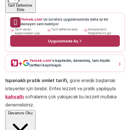
Tarif Defterime
Ekle
Yemek.com
'un ücretsiz uygulamasında daha iyi bir
deneyim seni bekliyor
Tarifi ekran
Tarif defterine ekle
Deneyenlerin
kapanmadan yap
fotoğraflarını gör
Uygulamada Aç
Yemek.com
'u kaydedin, denenmiş, tam ölçülü
+
tarifleri kaçırmayın.
Ispanaklı pratik omlet tarifi,
güne enerjik başlamak
isteyenler için birebir. Enfes lezzeti ve pratik yapılışıyla
kahvaltı
sofralarına çok yakışacak bu lezzeti mutlaka
denemelisiniz.
Devamını Oku