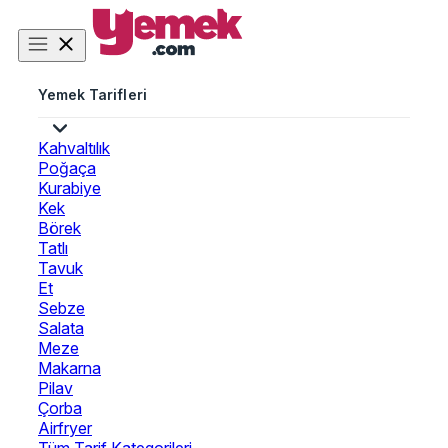
Yemek Tarifleri
Kahvaltılık
Poğaça
Kurabiye
Kek
Börek
Tatlı
Tavuk
Et
Sebze
Salata
Meze
Makarna
Pilav
Çorba
Airfryer