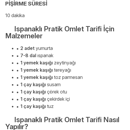
PİŞİRME SÜRESİ
10 dakika
Ispanaklı Pratik Omlet Tarifi İçin
Malzemeler
2 adet
yumurta
7-8 dal
ıspanak
1 yemek kaşığı
zeytinyağı
1 yemek kaşığı
tereyağı
1 yemek kaşığı
toz parmesan
1 çay kaşığı
susam
1 çay kaşığı
çörek otu
1 çay kaşığı
çekirdek içi
1 çay kaşığı
tuz
Ispanaklı Pratik Omlet Tarifi Nasıl
Yapılır?