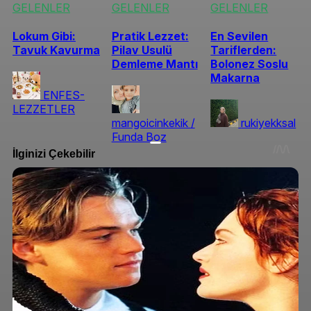
GELENLER
GELENLER
GELENLER
Lokum Gibi:
Pratik Lezzet:
En Sevilen
Tavuk Kavurma
Pilav Usulü
Tariflerden:
Demleme Mantı
Bolonez Soslu
Makarna
ENFES-
LEZZETLER
mangoicinkekik /
rukiyekksal
Funda Boz