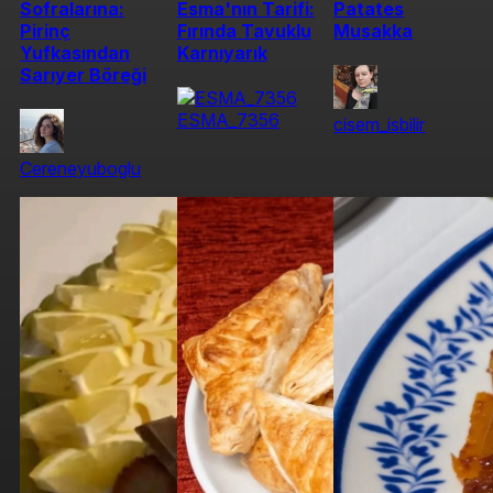
Sofralarına:
Esma'nın Tarifi:
Patates
Pirinç
Fırında Tavuklu
Musakka
Yufkasından
Karnıyarık
Sarıyer Böreği
ESMA_7356
cisem_isbilir
Cereneyuboglu