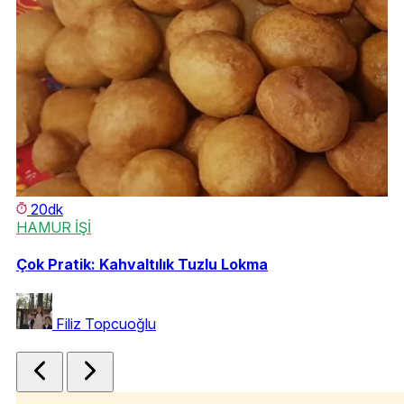
20dk
HAMUR İŞİ
K
5
Çok Pratik: Kahvaltılık Tuzlu Lokma
Le
Filiz Topcuoğlu