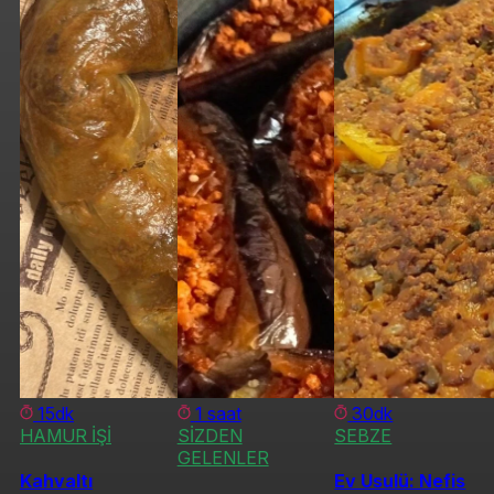
15dk
1 saat
30dk
HAMUR İŞİ
SİZDEN
SEBZE
GELENLER
Kahvaltı
Ev Usulü: Nefis