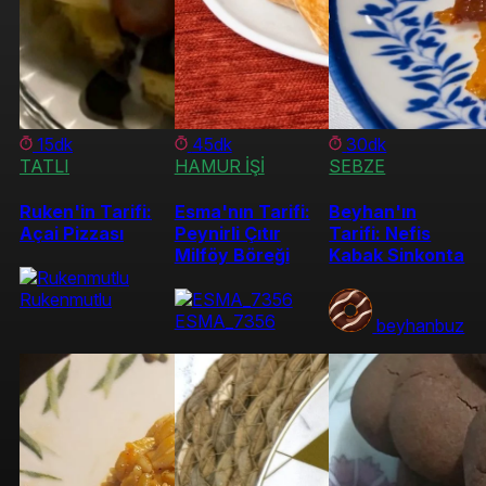
15dk
45dk
30dk
TATLI
HAMUR İŞİ
SEBZE
Ruken'in Tarifi:
Esma'nın Tarifi:
Beyhan'ın
Açai Pizzası
Peynirli Çıtır
Tarifi: Nefis
Milföy Böreği
Kabak Sinkonta
Rukenmutlu
ESMA_7356
beyhanbuz