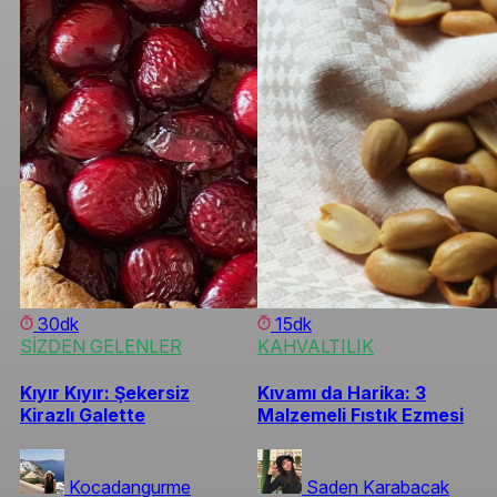
30dk
15dk
SİZDEN GELENLER
KAHVALTILIK
Kıyır Kıyır: Şekersiz
Kıvamı da Harika: 3
Kirazlı Galette
Malzemeli Fıstık Ezmesi
Kocadangurme
Saden Karabacak