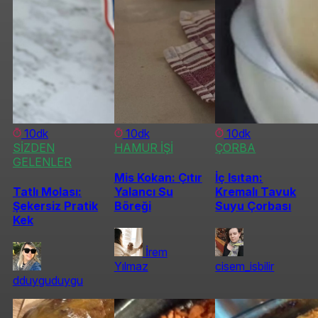
10dk
10dk
10dk
SİZDEN
HAMUR İŞİ
ÇORBA
GELENLER
Mis Kokan: Çıtır
İç Isıtan:
Tatlı Molası:
Yalancı Su
Kremalı Tavuk
Şekersiz Pratik
Böreği
Suyu Çorbası
Kek
İrem
Yılmaz
cisem_isbilir
dduyguduygu