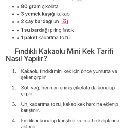
80 gram
çikolata
3 yemek kaşığı
kakao
2 çay bardağı
un
1 su bardağı
pirinç fındık
1 paket
kabartma tozu
Fındıklı Kakaolu Mini Kek Tarifi
Nasıl Yapılır?
Kakaolu fındıklı mini kek için önce yumurta ve
şeker çırpılır.
Süt, yağ, benmari erimiş çikolata da konulup
çırpılır.
Un, kabartma tozu, kakao kek harcına eklenip
karıştırılır.
Fındıklar konulup karıştırılır ve muffin kalıplarına
aktarılır.