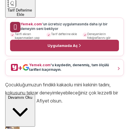
Tarif Defterime
Ekle
Yemek.com
'un ücretsiz uygulamasında daha iyi bir
deneyim seni bekliyor
Tarifi ekran
Tarif defterine ekle
Deneyenlerin
kapanmadan yap
fotoğraflarını gör
Uygulamada Aç
Yemek.com
'u kaydedin, denenmiş, tam ölçülü
+
tarifleri kaçırmayın.
Çocukluğumuzun fındıklı kakaolu mini kekinin tadını,
kokusunu tekrar deneyimleyebileceğiniz çok lezzetli bir
Devamını Oku
kek
tarifi geldi. Afiyet olsun.