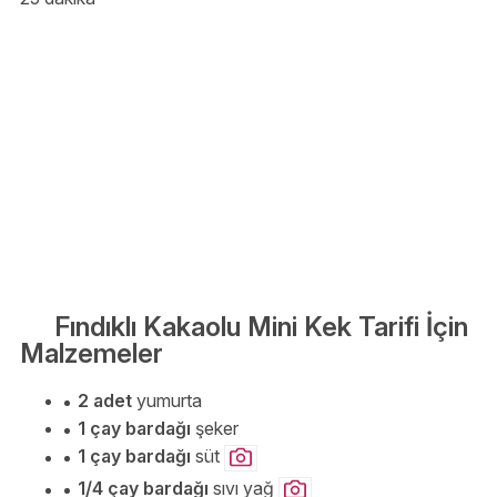
Fındıklı Kakaolu Mini Kek Tarifi İçin
Malzemeler
2 adet
yumurta
1 çay bardağı
şeker
1 çay bardağı
süt
1/4 çay bardağı
sıvı yağ