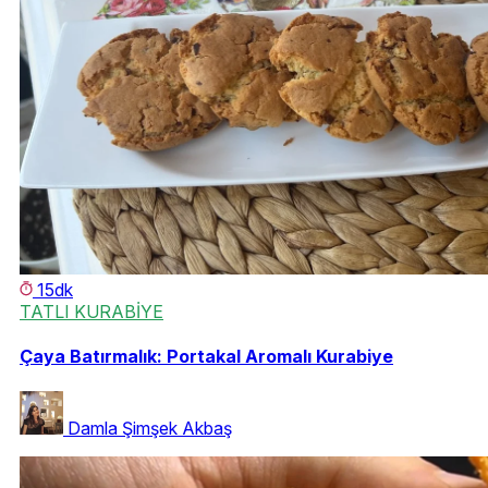
15dk
TATLI KURABİYE
Çaya Batırmalık: Portakal Aromalı Kurabiye
Damla Şimşek Akbaş