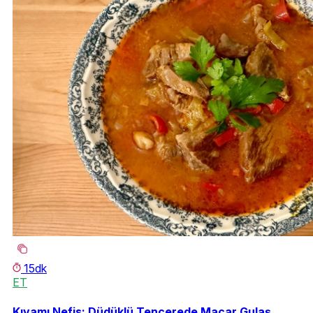
15dk
ET
Kıvamı Nefis: Düdüklü Tencerede Macar Gulaş