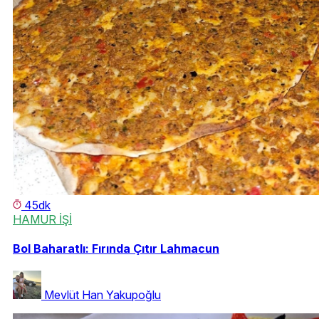
45dk
HAMUR İŞİ
Bol Baharatlı: Fırında Çıtır Lahmacun
Mevlüt Han Yakupoğlu