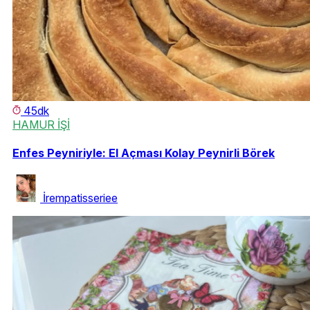
45dk
HAMUR İŞİ
Enfes Peyniriyle: El Açması Kolay Peynirli Börek
İrempatisseriee