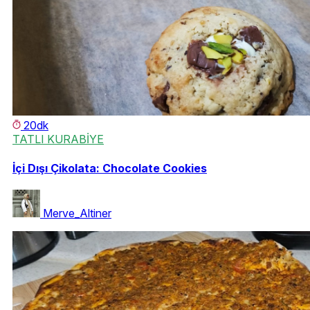
20dk
TATLI KURABİYE
İçi Dışı Çikolata: Chocolate Cookies
Merve_Altiner