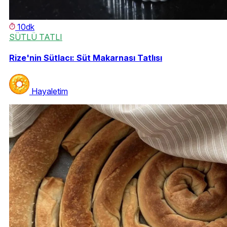
10dk
SÜTLÜ TATLI
Rize'nin Sütlacı: Süt Makarnası Tatlısı
Hayaletim