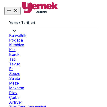
Yemek Tarifleri
Kahvaltılık
Poğaça
Kurabiye
Kek
Börek
Tatlı
Tavuk
Et
Sebze
Salata
Meze
Makarna
Pilav
Çorba
Airfryer