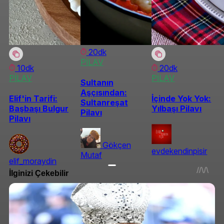
20dk
PİLAV
10dk
20dk
PİLAV
PİLAV
Sultanın
Aşçısından:
Elif'in Tarifi:
İçinde Yok Yok:
Sultanreşat
Başbaşı Bulgur
Yılbaşı Pilavı
Pilavı
Pilavı
Gökçen
evdekendinpisir
Mutaf
elif_moraydin