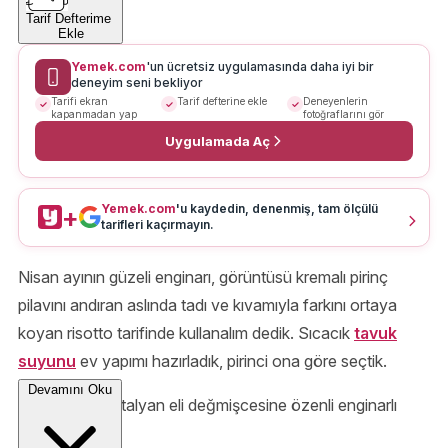
Tarif Defterime
Ekle
Yemek.com
'un ücretsiz uygulamasında daha iyi bir
deneyim seni bekliyor
Tarifi ekran
Tarif defterine ekle
Deneyenlerin
kapanmadan yap
fotoğraflarını gör
Uygulamada Aç
Yemek.com
'u kaydedin, denenmiş, tam ölçülü
+
tarifleri kaçırmayın.
Nisan ayının güzeli enginarı, görüntüsü kremalı pirinç
pilavını andıran aslında tadı ve kıvamıyla farkını ortaya
koyan risotto tarifinde kullanalım dedik. Sıcacık
tavuk
suyunu
ev yapımı hazırladık, pirinci ona göre seçtik.
Devamını Oku
Ve karşınızda İtalyan eli değmişcesine özenli enginarlı
risotto.