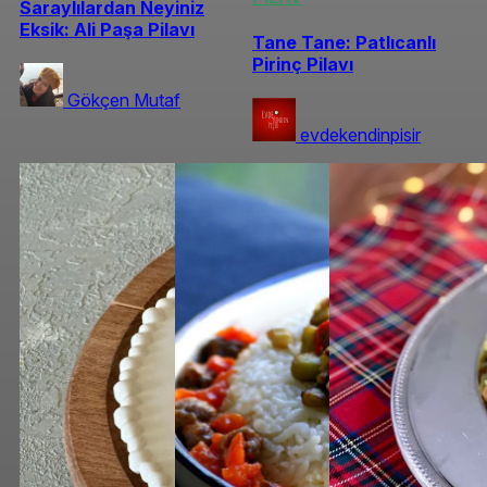
Saraylılardan Neyiniz
Eksik: Ali Paşa Pilavı
Tane Tane: Patlıcanlı
Pirinç Pilavı
Gökçen Mutaf
evdekendinpisir