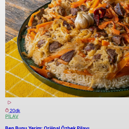
20dk
PİLAV
Ben Bunu Yerim: Orijinal Özbek Pilavı