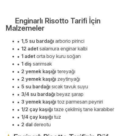
Enginarlı Risotto Tarifi İçin
Malzemeler
1,5 su bardağı
arborio pirinci
12 adet
salamura enginar kalbi
1 adet
orta boy kuru soğan
1 diş
sarımsak
2 yemek kaşığı
tereyağı
2 yemek kaşığı
zeytinyağı
5 su bardağı
sıcak tavuk suyu
3/4 su bardağı
beyaz şarap
3 yemek kaşığı
toz parmesan peyniri
1/2 çay kaşığı
taze çekilmiş tane karabiber
1/4 çay kaşığı
tuz
2 dal
dereotu