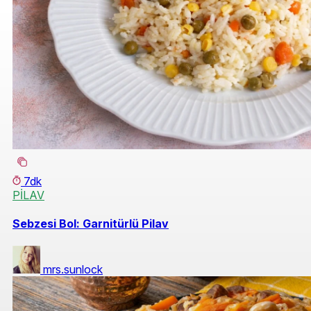
7dk
PİLAV
Sebzesi Bol: Garnitürlü Pilav
mrs.sunlock