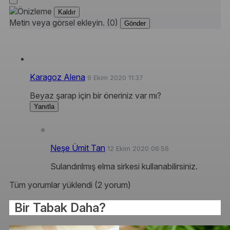
Kaldır
Metin veya görsel ekleyin. (0)
Gönder
Karagoz Alena
9 Ekim 2020 11:37
Beyaz şarap için bir öneriniz var mı?
Yanıtla
Neşe Ümit Tan
12 Ekim 2020 06:56
Sulandırılmış elma sirkesi kullanabilirsiniz.
Tüm yorumlar yüklendi (2 yorum)
Bir Tabak Daha?