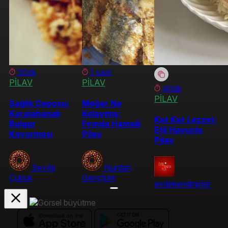
30dk
1 saat
PİLAV
PİLAV
40dk
PİLAV
Sağlık Deposu:
Meğer Ne
Karalahanalı
Kolaymış:
Kat Kat Lezzet:
Bulgur
Fırında Hamsili
Etli Havuçlu
Kavurması
Pilav
Pilav
Sevda
Nurdan
Çubuk
Gençtürk
evdekendinpisir