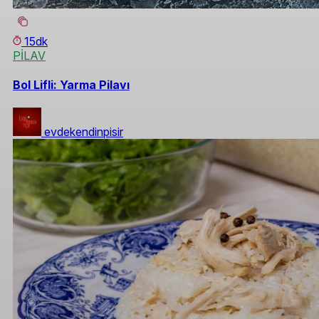
15dk
PİLAV
Bol Lifli: Yarma Pilavı
evdekendinpisir