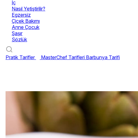
İç
Nasıl Yetiştirilir?
Egzersiz
Çiçek Bakımı
Anne Çocuk
Şaşır
Sözlük
Pratik Tarifler
MasterChef Tarifleri
Barbunya Tarifi