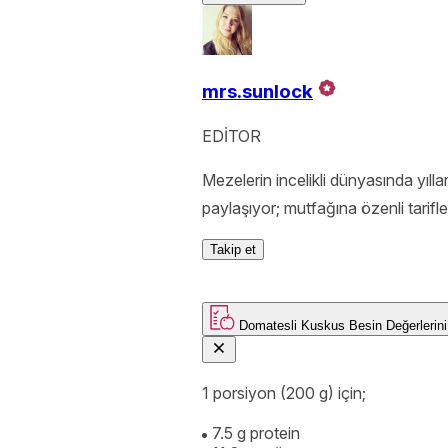
mrs.sunlock
EDİTOR
Mezelerin incelikli dünyasında yıl
paylaşıyor; mutfağına özenli tarifl
Takip et
Domatesli Kuskus
Besin Değerl
1 porsiyon (200 g) için;
7.5 g protein