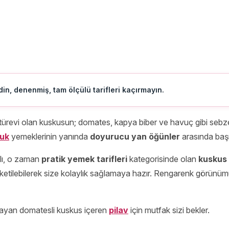
in, denenmiş, tam ölçülü tarifleri kaçırmayın.
türevi olan kuskusun; domates, kapya biber ve havuç gibi sebzel
uk
yemeklerinin yanında
doyurucu yan öğünler
arasında başı
tlı, o zaman
pratik yemek tarifleri
kategorisinde olan
kuskus 
üketilebilerek size kolaylık sağlamaya hazır. Rengarenk görün
layan domatesli kuskus içeren
pilav
için mutfak sizi bekler.