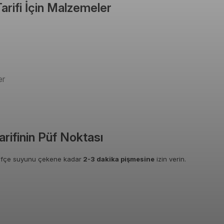
rifi İçin Malzemeler
er
rifinin Püf Noktası
fifçe suyunu çekene kadar
2-3 dakika pişmesine
izin verin.