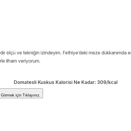
lardır ölçü ve tekniğin izindeyim. Fethiye’deki meze dükkanımd
erle ilham veriyorum.
Domatesli Kuskus Kalorisi Ne Kadar:
309/kcal
erini Görmek için
Tıklayınız.