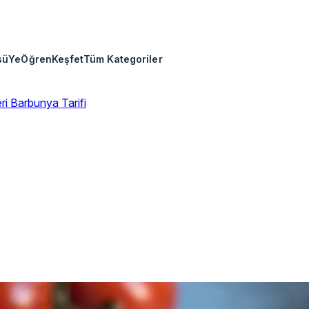
sü
Ye
Öğren
Keşfet
Tüm Kategoriler
eri
Barbunya Tarifi