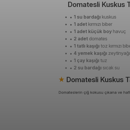
Domatesli Kuskus Ta
1 su bardağı
kuskus
1 adet
kırmızı biber
1 adet küçük boy
havuç
2 adet
domates
1 tatlı kaşığı
toz kırmızı bib
4 yemek kaşığı
zeytinyağı
1 çay kaşığı
tuz
2 su bardağı
sıcak su
Domatesli Kuskus Ta
Domateslerin çiğ kokusu çıkana ve ha