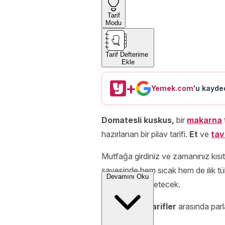
Tarif
Modu
Tarif Defterime
Ekle
+
Yemek.com
'u kayded
Domatesli kuskus,
bir
makarna
hazırlanan bir pilav tarifi.
Et
ve
tav
Mutfağa girdiniz ve zamanınız kısı
sayesinde hem sıcak hem de ılık t
Devamını Oku
unutturmaya yetecek.
15
dakikalık tarifler
arasında par