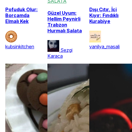
SALATA
Pofuduk Olur:
Dışı Çıtır, İçi
Güzel Uyum:
Borcamda
Kıyır: Fındıklı
Hellim Peynirli
Elmalı Kek
Kurabiye
Trabzon
Hurmalı Salata
kubsinkitchen
vanilya_masali
Sezgi
Karaca