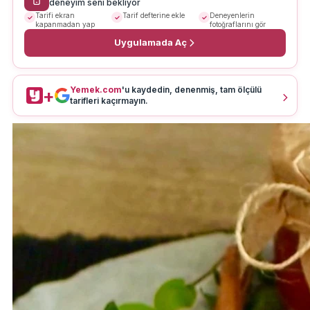
deneyim seni bekliyor
Tarifi ekran
Tarif defterine ekle
Deneyenlerin
kapanmadan yap
fotoğraflarını gör
Uygulamada Aç
Yemek.com
'u kaydedin, denenmiş, tam ölçülü
+
tarifleri kaçırmayın.