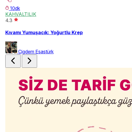
10dk
KAHVALTILIK
K
4.3
An
Kıvamı Yumuşacık: Yoğurtlu Krep
Çigdem Esastürk