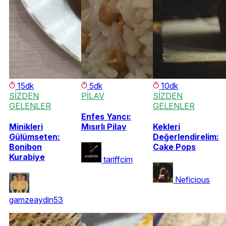
15dk
5dk
10dk
SİZDEN
PİLAV
SİZDEN
GELENLER
GELENLER
Enfes Yancı:
Minikleri
Mısırlı Pilav
Kekleri
Gülümseten:
Değerlendirelim:
Bonibon
Cake Pops
Kurabiye
tariffcim
Neficious
gamzeaydin53