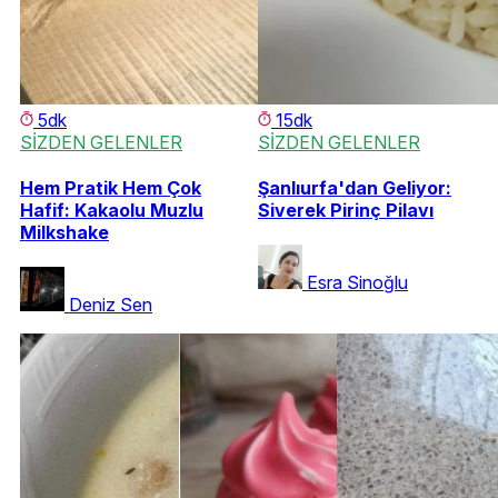
5dk
15dk
SİZDEN GELENLER
SİZDEN GELENLER
Hem Pratik Hem Çok
Şanlıurfa'dan Geliyor:
Hafif: Kakaolu Muzlu
Siverek Pirinç Pilavı
Milkshake
Esra Sinoğlu
Deniz Sen