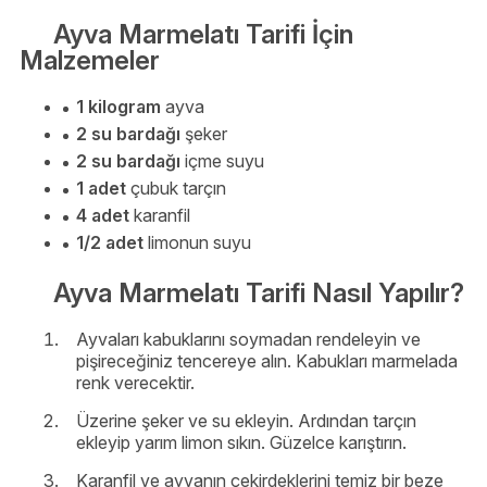
Ayva Marmelatı Tarifi İçin
Malzemeler
1 kilogram
ayva
2 su bardağı
şeker
2 su bardağı
içme suyu
1 adet
çubuk tarçın
4 adet
karanfil
1/2 adet
limonun suyu
Ayva Marmelatı Tarifi Nasıl Yapılır?
Ayvaları kabuklarını soymadan rendeleyin ve
pişireceğiniz tencereye alın. Kabukları marmelada
renk verecektir.
Üzerine şeker ve su ekleyin. Ardından tarçın
ekleyip yarım limon sıkın. Güzelce karıştırın.
Karanfil ve ayvanın çekirdeklerini temiz bir beze