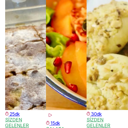
25dk
30dk
SİZDEN
SİZDEN
15dk
GELENLER
GELENLER