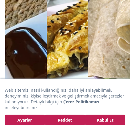
13dk
10dk
SİZDEN
TAVUK
40dk
GELENLER
HAMUR İŞİ
Farklı