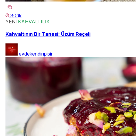
30dk
YENİ
KAHVALTILIK
Kahvaltının Bir Tanesi: Üzüm Reçeli
evdekendinpisir