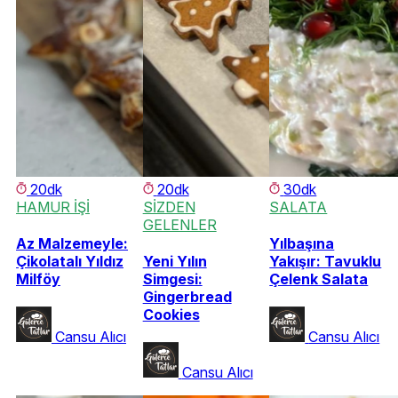
20dk
20dk
30dk
HAMUR İŞİ
SİZDEN
SALATA
GELENLER
Az Malzemeyle:
Yılbaşına
Çikolatalı Yıldız
Yeni Yılın
Yakışır: Tavuklu
Milföy
Simgesi:
Çelenk Salata
Gingerbread
Cookies
Cansu Alıcı
Cansu Alıcı
Cansu Alıcı