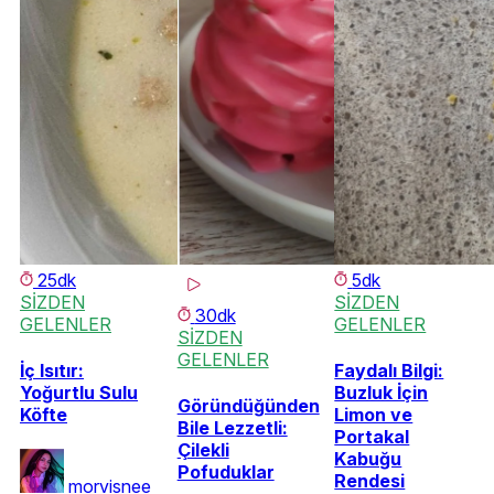
25dk
5dk
SİZDEN
SİZDEN
30dk
GELENLER
GELENLER
SİZDEN
GELENLER
İç Isıtır:
Faydalı Bilgi:
Yoğurtlu Sulu
Buzluk İçin
Göründüğünden
Köfte
Limon ve
Bile Lezzetli:
Portakal
Çilekli
Kabuğu
Pofuduklar
Rendesi
morvisnee