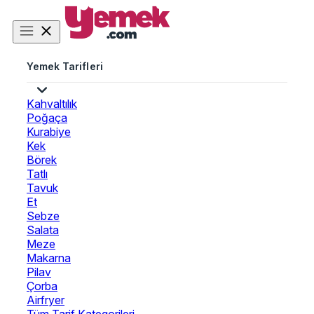
Yemek Tarifleri
Kahvaltılık
Poğaça
Kurabiye
Kek
Börek
Tatlı
Tavuk
Et
Sebze
Salata
Meze
Makarna
Pilav
Çorba
Airfryer