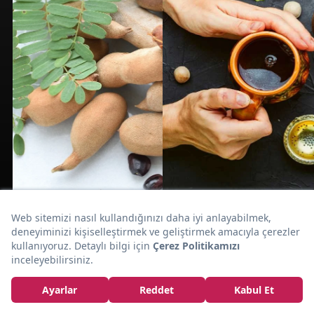
FAYDALARI
FAYDALARI
Faydalarını Görünce Her Gün Tüketmek
İsteyeceğiniz Şifa Dolu Lezzet:
Hindiba
Tadıyla Merak
Faydalarını Görünce
Uyandırıyor, Şifa Dolu
Hemen Kullanmak
Faydalarıyla Şaşırtıyor:
İsteyeceksiniz: Ginkgo
Demirhindi
Biloba