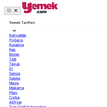
Yemek Tarifleri
Kahvaltılık
Poğaça
Kurabiye
Kek
Börek
Tatlı
Tavuk
Et
Sebze
Salata
Meze
Makarna
Pilav
Çorba
Airfryer