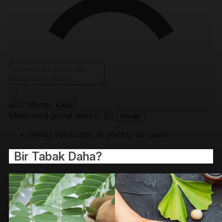
Kaldır
Metin veya görsel ekleyin. (0)
Gönder
Henüz yorum yok. İlk yorumu siz yazın!
Bir Tabak Daha?