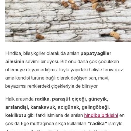
Hindiba, bileşikgiller olarak da anılan
papatyagiller
ailesinin
sevimli bir üyesi. Biz onu daha çok çocukken
üflemeye doyamadığımız tüylü yapıdaki haliyle tanıyoruz
ama kendisi türüne bağlı olarak değişen sarı, mavi,
beyazımsı renklerdeki çiçekleriyle de biliniyor.
Halk arasında
radika, paraşüt çiçeği, güneyik,
arslandişi, karakavuk, acıgünek, gelingöbeği,
keklikotu
gibi farklı isimlerle de anılan
hindiba bitkisini
en
çok da Ege mutfağında sıkça kullanılan
"radika"
ismiyle