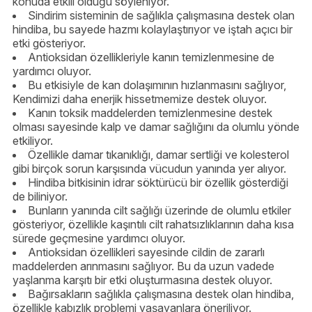
konuda etkili olduğu söyleniyor.
Sindirim sisteminin de sağlıkla çalışmasına destek olan
hindiba, bu sayede hazmı kolaylaştırıyor ve iştah açıcı bir
etki gösteriyor.
Antioksidan özellikleriyle kanın temizlenmesine de
yardımcı oluyor.
Bu etkisiyle de kan dolaşımının hızlanmasını sağlıyor,
Kendimizi daha enerjik hissetmemize destek oluyor.
Kanın toksik maddelerden temizlenmesine destek
olması sayesinde kalp ve damar sağlığını da olumlu yönde
etkiliyor.
Özellikle damar tıkanıklığı, damar sertliği ve kolesterol
gibi birçok sorun karşısında vücudun yanında yer alıyor.
Hindiba bitkisinin idrar söktürücü bir özellik gösterdiği
de biliniyor.
Bunların yanında cilt sağlığı üzerinde de olumlu etkiler
gösteriyor, özellikle kaşıntılı cilt rahatsızlıklarının daha kısa
sürede geçmesine yardımcı oluyor.
Antioksidan özellikleri sayesinde cildin de zararlı
maddelerden arınmasını sağlıyor. Bu da uzun vadede
yaşlanma karşıtı bir etki oluşturmasına destek oluyor.
Bağırsakların sağlıkla çalışmasına destek olan hindiba,
özellikle kabızlık problemi yaşayanlara öneriliyor.