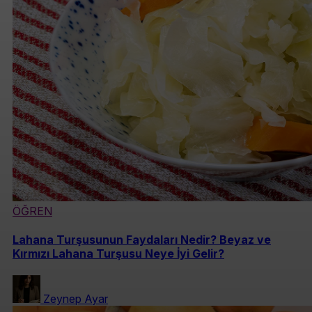
ÖĞREN
Lahana Turşusunun Faydaları Nedir? Beyaz ve
Kırmızı Lahana Turşusu Neye İyi Gelir?
Zeynep Ayar