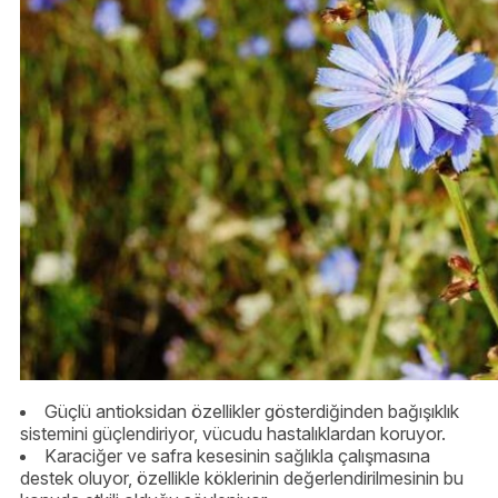
Güçlü antioksidan özellikler gösterdiğinden bağışıklık
sistemini güçlendiriyor, vücudu hastalıklardan koruyor.
Karaciğer ve safra kesesinin sağlıkla çalışmasına
destek oluyor, özellikle köklerinin değerlendirilmesinin bu