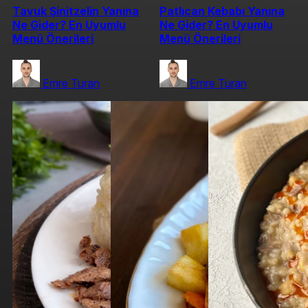
Tavuk Şinitzelin Yanına
Patlıcan Kebabı Yanına
Ne Gider? En Uyumlu
Ne Gider? En Uyumlu
Menü Önerileri
Menü Önerileri
Emre Turan
Emre Turan