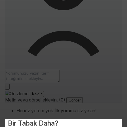
Kaldır
Metin veya görsel ekleyin. (0)
Gönder
Henüz yorum yok. İlk yorumu siz yazın!
Bir Tabak Daha?