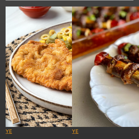
YE
YE