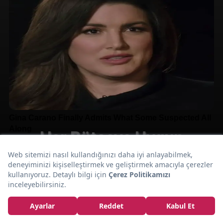
Her Bütçeye Uygun
En İyi Airfryer
Önerileri