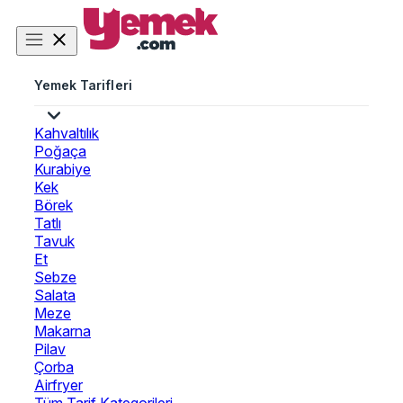
Yemek Tarifleri
Kahvaltılık
Poğaça
Kurabiye
Kek
Börek
Tatlı
Tavuk
Et
Sebze
Salata
Meze
Makarna
Pilav
Çorba
Airfryer