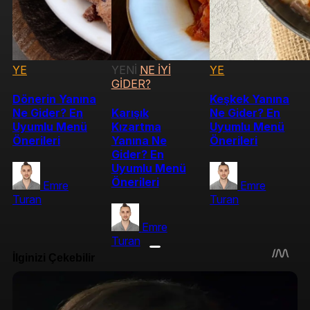
YE
YENİ
NE İYİ
YE
GİDER?
Dönerin Yanına
Keşkek Yanına
Ne Gider? En
Karışık
Ne Gider? En
Uyumlu Menü
Kızartma
Uyumlu Menü
Önerileri
Yanına Ne
Önerileri
Gider? En
Uyumlu Menü
Önerileri
Emre
Emre
Turan
Turan
Emre
Turan