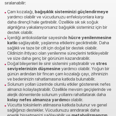
sıralanabilir:
Çam kozalağı,
bağışıklık sisteminizi güçlendirmeye
yardımcı olabilir ve vücudunuzu enfeksiyonlara karşı
daha dirençli hale getirebilir. Özellikle sık sık soğuk
algınlığına yakalanıyorsanız bağışıklık sisteminiz için bir
destek olabilir.
İçerdiği antioksidanlar sayesinde
hücre yenilenmesine
katkı
sağlayabilir, yaşlanma etkilerini geciktirebilir. Daha
sağlıklı ve taze bir cilt için doğal bir destek olabilir.
Cildinizin ihtiyacı olan yenilenme süreçlerini tetikleyebilir
ve size daha genç bir görünüm kazandırabilir.
Doğal bileşenleri ile sinir sistemini yatıştırabilir ve
stres
seviyelerinizin düşmesine
yardımcı olabilir. Yoğun bir
günün ardından bir fincan çam kozalağı çayı, zihninizin
ve bedeninizin rahatlamasına katkıda bulunabilir.
Solunum yolları üzerinde olumlu etkiler göstererek nefes
almanızı kolaylaştırabilir. Özellikle mevsim geçişlerinde ve
alerjik dönemlerde solunum yollarını rahatlatarak daha
kolay nefes almanıza yardımcı
olabilir.
Vücutta toksinlerin atılmasına katkıda bulunur ve genel
sağlığınızı destekler. Vücudunuzu arındırarak daha
enerjik hissetmenizi sağlayabilir ve
metabolizmanızın