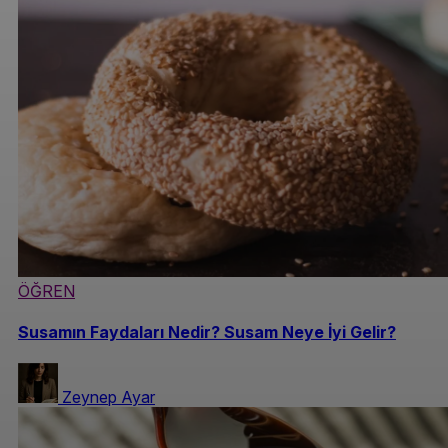
ÖĞREN
Susamın Faydaları Nedir? Susam Neye İyi Gelir?
Zeynep Ayar