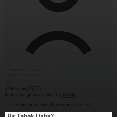
Kaldır
Metin veya görsel ekleyin. (0)
Gönder
Henüz yorum yok. İlk yorumu siz yazın!
Bir Tabak Daha?