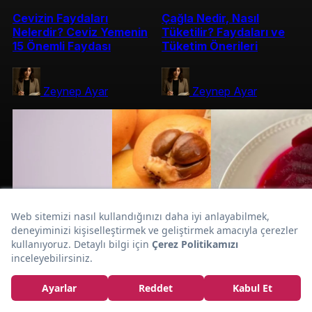
Cevizin Faydaları
Çağla Nedir, Nasıl
Nelerdir? Ceviz Yemenin
Tüketilir? Faydaları ve
15 Önemli Faydası
Tüketim Önerileri
Zeynep Ayar
Zeynep Ayar
Şifa Kaynağı Çam
Kozalağının
Mucizevi Faydaları