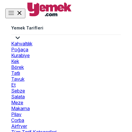
Yemek Tarifleri
Kahvaltılık
Poğaça
Kurabiye
Kek
Börek
Tatlı
Tavuk
Et
Sebze
Salata
Meze
Makarna
Pilav
Çorba
Airfryer