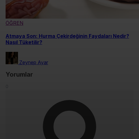
ÖĞREN
Atmaya Son: Hurma Çekirdeğinin Faydaları Nedir?
Nasıl Tüketilir?
Zeynep Ayar
Yorumlar
0