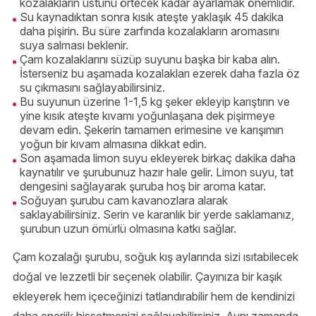
kozalakların üstünü örtecek kadar ayarlamak önemlidir.
Su kaynadıktan sonra kısık ateşte yaklaşık 45 dakika
daha pişirin. Bu süre zarfında kozalakların aromasını
suya salması beklenir.
Çam kozalaklarını süzüp suyunu başka bir kaba alın.
İsterseniz bu aşamada kozalakları ezerek daha fazla öz
su çıkmasını sağlayabilirsiniz.
Bu suyunun üzerine 1-1,5 kg şeker ekleyip karıştırın ve
yine kısık ateşte kıvamı yoğunlaşana dek pişirmeye
devam edin. Şekerin tamamen erimesine ve karışımın
yoğun bir kıvam almasına dikkat edin.
Son aşamada limon suyu ekleyerek birkaç dakika daha
kaynatılır ve şurubunuz hazır hale gelir. Limon suyu, tat
dengesini sağlayarak şuruba hoş bir aroma katar.
Soğuyan şurubu cam kavanozlara alarak
saklayabilirsiniz. Serin ve karanlık bir yerde saklamanız,
şurubun uzun ömürlü olmasına katkı sağlar.
Çam kozalağı şurubu, soğuk kış aylarında sizi ısıtabilecek
doğal ve lezzetli bir seçenek olabilir. Çayınıza bir kaşık
ekleyerek hem içeceğinizi tatlandırabilir hem de kendinizi