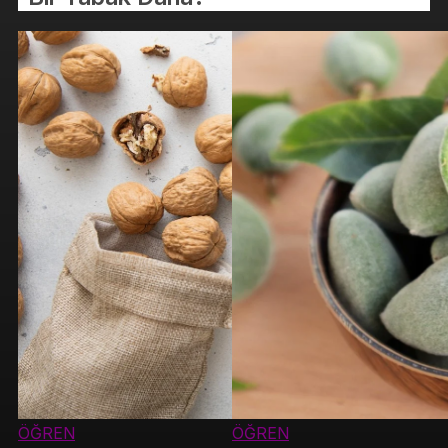
ÖĞREN
ÖĞREN