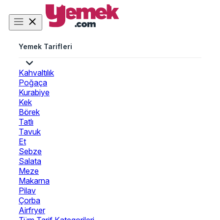
Yemek Tarifleri
Kahvaltılık
Poğaça
Kurabiye
Kek
Börek
Tatlı
Tavuk
Et
Sebze
Salata
Meze
Makarna
Pilav
Çorba
Airfryer