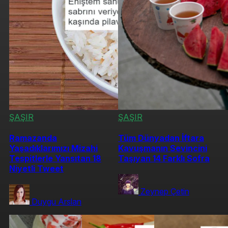
ŞAŞIR
ŞAŞIR
Ramazanda
Tüm Dünyadan İftara
Yaşadıklarımızı Mizahi
Kavuşmanın Sevincini
Tespitlerle Yansıtan 18
Taşıyan 14 Farklı Sofra
Niyetli Tweet
Zeynep Çetin
Duygu Arslan