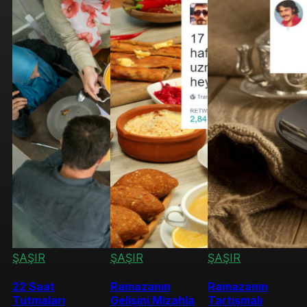
ŞAŞIR
ŞAŞIR
ŞAŞIR
22 Saat
Ramazanın
Ramazanın
Tutmaları
Gelişini Mizahla
Tartışmalı