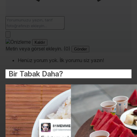
Kaldır
Metin veya görsel ekleyin. (0)
Gönder
Henüz yorum yok. İlk yorumu siz yazın!
Bir Tabak Daha?