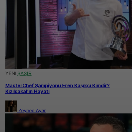
YENİ
ŞAŞIR
MasterChef Şampiyonu Eren Kaşıkçı Kimdir?
Kızılsakal’ın Hayatı
Zeynep Ayar