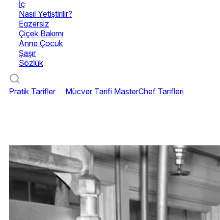
İç
Nasıl Yetiştirilir?
Egzersiz
Çiçek Bakımı
Anne Çocuk
Şaşır
Sözlük
Pratik Tarifler
Mücver Tarifi
MasterChef Tarifleri