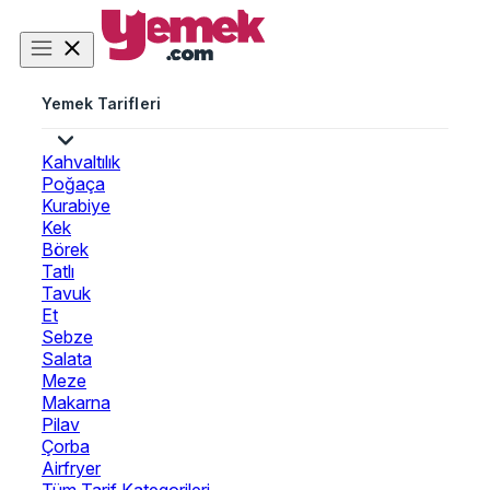
Yemek Tarifleri
Kahvaltılık
Poğaça
Kurabiye
Kek
Börek
Tatlı
Tavuk
Et
Sebze
Salata
Meze
Makarna
Pilav
Çorba
Airfryer