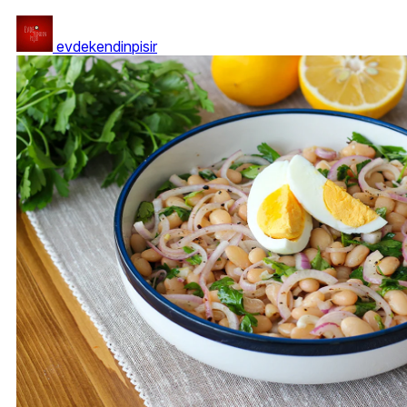
evdekendinpisir