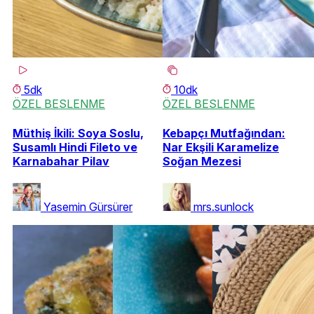
5dk
10dk
ÖZEL BESLENME
ÖZEL BESLENME
Müthiş İkili: Soya Soslu,
Kebapçı Mutfağından:
Susamlı Hindi Fileto ve
Nar Ekşili Karamelize
Karnabahar Pilav
Soğan Mezesi
Yasemin Gürsürer
mrs.sunlock