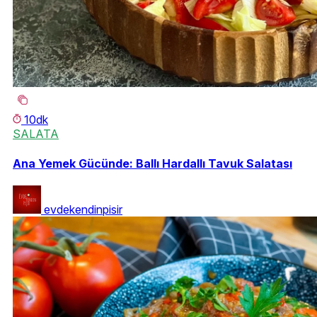
10dk
SALATA
Ana Yemek Gücünde: Ballı Hardallı Tavuk Salatası
evdekendinpisir