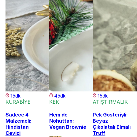
15dk
45dk
15dk
KURABİYE
KEK
ATIŞTIRMALIK
Sadece 4
Hem de
Pek Gösterişli:
Malzemeli:
Nohuttan:
Beyaz
Hindistan
Vegan Brownie
Çikolatalı Elmalı
Cevizi
Truff