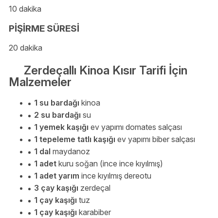
10 dakika
PİŞİRME SÜRESİ
20 dakika
Zerdeçallı Kinoa Kısır Tarifi İçin
Malzemeler
1 su bardağı
kinoa
2 su bardağı
su
1 yemek kaşığı
ev yapımı domates salçası
1 tepeleme tatlı kaşığı
ev yapımı biber salçası
1 dal
maydanoz
1 adet
kuru soğan (ince ince kıyılmış)
1 adet yarım
ince kıyılmış dereotu
3 çay kaşığı
zerdeçal
1 çay kaşığı
tuz
1 çay kaşığı
karabiber