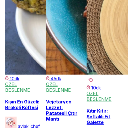
10dk
45dk
ÖZEL
ÖZEL
10dk
BESLENME
BESLENME
ÖZEL
BESLENME
Kışın En Güzeli:
Vejetaryen
Brokoli Köftesi
Lezzet:
Kıtır Kıtır:
Patatesli Çıtır
Şeftalili Fit
Mantı
Galette
aylak_chef