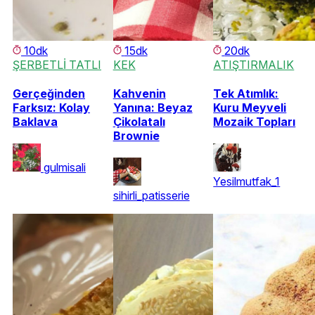
10dk
15dk
20dk
ŞERBETLİ TATLI
KEK
ATIŞTIRMALIK
Gerçeğinden
Kahvenin
Tek Atımlık:
Farksız: Kolay
Yanına: Beyaz
Kuru Meyveli
Baklava
Çikolatalı
Mozaik Topları
Brownie
gulmisali
Yesilmutfak_1
sihirli_patisserie