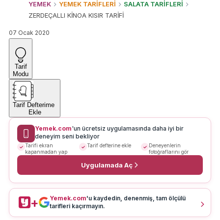
YEMEK
YEMEK TARİFLERİ
SALATA TARİFLERİ
ZERDEÇALLI KİNOA KISIR TARİFİ
07 Ocak 2020
Tarif
Modu
Tarif Defterime
Ekle
Yemek.com
'un ücretsiz uygulamasında daha iyi bir
deneyim seni bekliyor
Tarifi ekran
Tarif defterine ekle
Deneyenlerin
kapanmadan yap
fotoğraflarını gör
Uygulamada Aç
Yemek.com
'u kaydedin, denenmiş, tam ölçülü
+
tarifleri kaçırmayın.