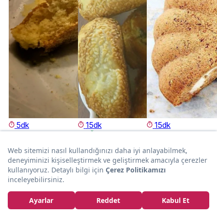
5dk
15dk
15dk
KEK
POĞAÇA
KEK
Mısır Unu
Yumuşacık
Cheesecake
Mucizesi: Gülüt
Hamuruyla:
Kıskandırır:
Kek
Peynirli Rulo
Krema Dolgulu
Poğaça
Havuçlu Kek
tariflergamzeli
Melikeipek