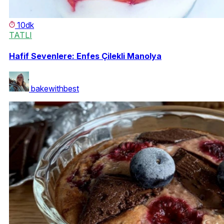
10dk
TATLI
Hafif Sevenlere: Enfes Çilekli Manolya
bakewithbest