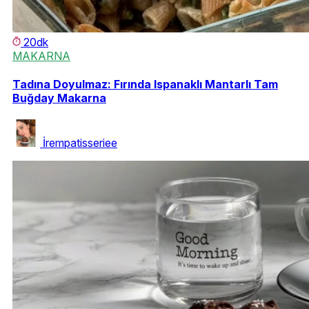
20dk
MAKARNA
Tadına Doyulmaz: Fırında Ispanaklı Mantarlı Tam
Buğday Makarna
İrempatisseriee