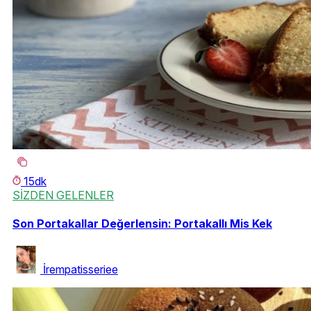
15dk
SİZDEN GELENLER
Son Portakallar Değerlensin: Portakallı Mis Kek
İrempatisseriee