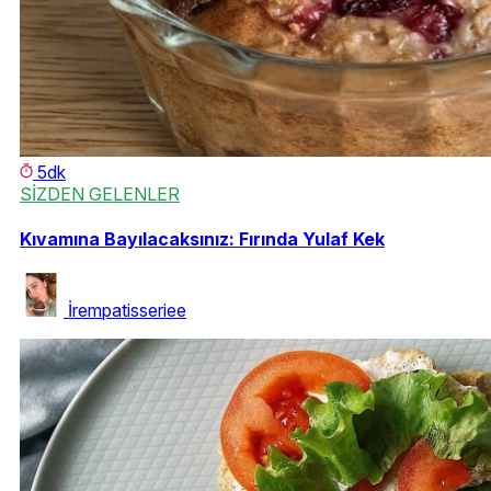
5dk
SİZDEN GELENLER
Kıvamına Bayılacaksınız: Fırında Yulaf Kek
İrempatisseriee