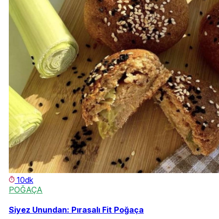
10dk
POĞAÇA
Siyez Unundan: Pırasalı Fit Poğaça