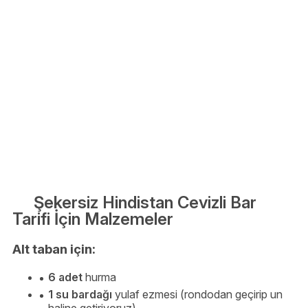
Şekersiz Hindistan Cevizli Bar
Tarifi İçin Malzemeler
Alt taban için:
6 adet
hurma
1 su bardağı
yulaf ezmesi (rondodan geçirip un
haline getiriyoruz)