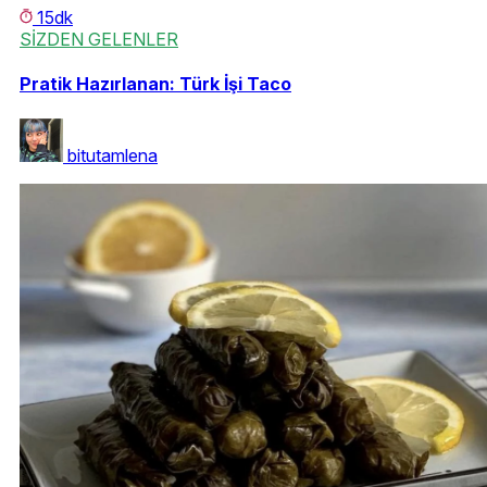
15dk
SİZDEN GELENLER
Pratik Hazırlanan: Türk İşi Taco
bitutamlena