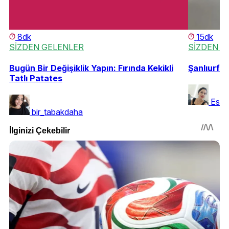
8dk
15dk
SİZDEN GELENLER
SİZDEN G
Bugün Bir Değişiklik Yapın: Fırında Kekikli
Şanlıurfa'
Tatlı Patates
Esra
bir_tabakdaha