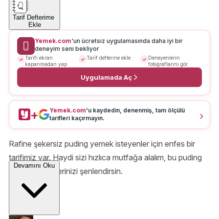
Tarif Defterime
Ekle
Yemek.com
'un ücretsiz uygulamasında daha iyi bir
deneyim seni bekliyor
Tarifi ekran
Tarif defterine ekle
Deneyenlerin
kapanmadan yap
fotoğraflarını gör
Uygulamada Aç
Yemek.com
'u kaydedin, denenmiş, tam ölçülü
+
tarifleri kaçırmayın.
Rafine şekersiz puding yemek isteyenler için enfes bir
tarifimiz var. Haydi sizi hızlıca mutfağa alalım, bu puding
Devamını Oku
tarifi çay saatlerinizi şenlendirsin.