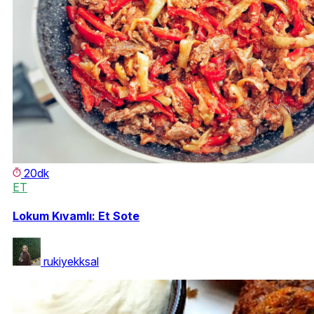
20dk
ET
Lokum Kıvamlı: Et Sote
rukiyekksal