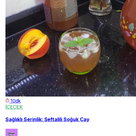
10dk
İÇECEK
Sağlıklı Serinlik: Şeftalili Soğuk Çay