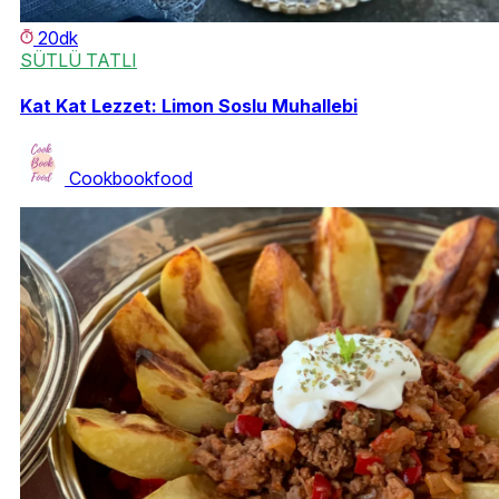
20dk
SÜTLÜ TATLI
Kat Kat Lezzet: Limon Soslu Muhallebi
Cookbookfood