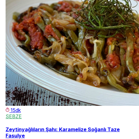
15dk
SEBZE
Zeytinyağlıların Şahı: Karamelize Soğanlı Taze
Fasulye