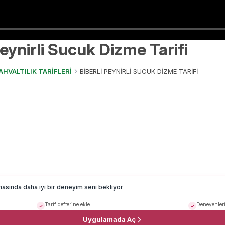
Peynirli Sucuk Dizme Tarifi
AHVALTILIK TARİFLERİ
BİBERLİ PEYNİRLİ SUCUK DİZME TARİFİ
masında daha iyi bir deneyim seni bekliyor
Tarif defterine ekle
Deneyenleri
Uygulamada Aç