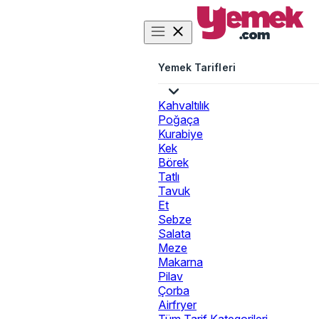
Yemek Tarifleri
Kahvaltılık
Poğaça
Kurabiye
Kek
Börek
Tatlı
Tavuk
Et
Sebze
Salata
Meze
Makarna
Pilav
Çorba
Airfryer