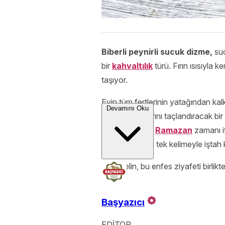
Biberli peynirli sucuk dizme,
suc
bir
kahvaltılık
türü. Fırın ısısıyla 
taşıyor.
Evin tüm fertlerinin yatağından kalk
Devamını Oku
pazar sabahlarını taçlandıracak bir
kendisi. Ayrıca
Ramazan
zamanı i
fırının sıcağıyla tek kelimeyle iştah
Hadi gelin, bu enfes ziyafeti birlikt
Başyazıcı
EDİTOR