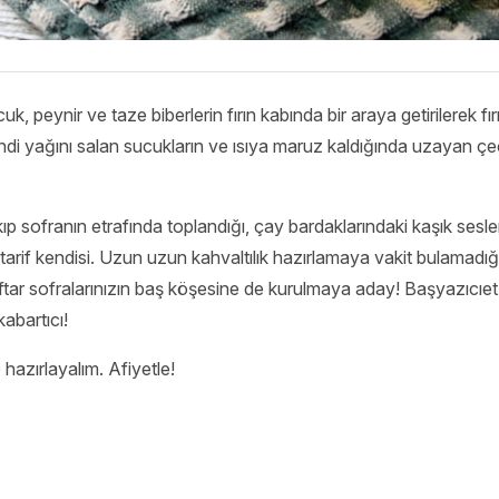
uk, peynir ve taze biberlerin fırın kabında bir araya getirilerek f
kendi yağını salan sucukların ve ısıya maruz kaldığında uzayan çeç
ıp sofranın etrafında toplandığı, çay bardaklarındaki kaşık sesler
 tarif kendisi. Uzun uzun kahvaltılık hazırlamaya vakit bulamadığ
ftar sofralarınızın baş köşesine de kurulmaya aday! Başyazıcıe
 kabartıcı!
e hazırlayalım. Afiyetle!