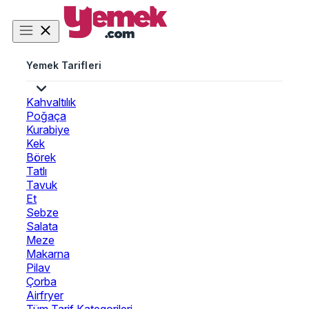
Yemek Tarifleri
Kahvaltılık
Poğaça
Kurabiye
Kek
Börek
Tatlı
Tavuk
Et
Sebze
Salata
Meze
Makarna
Pilav
Çorba
Airfryer