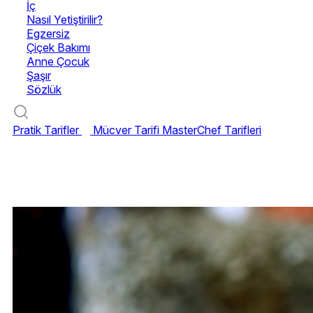
İç
Nasıl Yetiştirilir?
Egzersiz
Çiçek Bakımı
Anne Çocuk
Şaşır
Sözlük
Pratik Tarifler
Mücver Tarifi
MasterChef Tarifleri