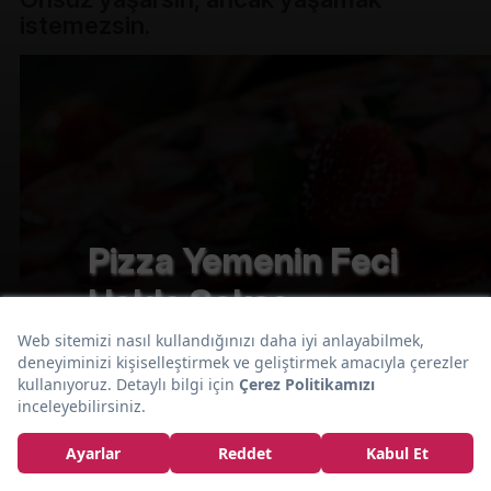
istemezsin.
Pizza Yemenin Feci
Halde Sekse
Benzediğinin 17
İbretlik Kanıtı