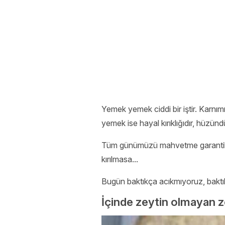
Yemek yemek ciddi bir iştir. Karnım
yemek ise hayal kırıklığıdır, hüzünd
Tüm günümüzü mahvetme garantili b
kırılmasa...
Bugün baktıkça acıkmıyoruz, baktık
İçinde zeytin olmayan z