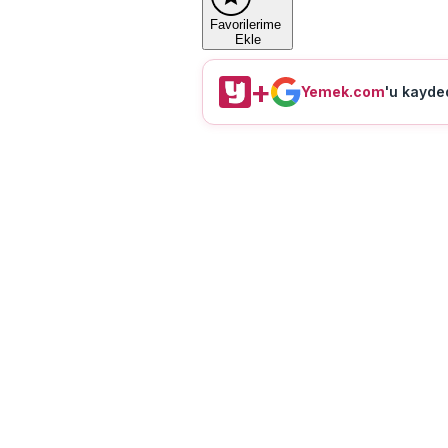
Favorilerime
Ekle
+
Yemek.com
'u kayded