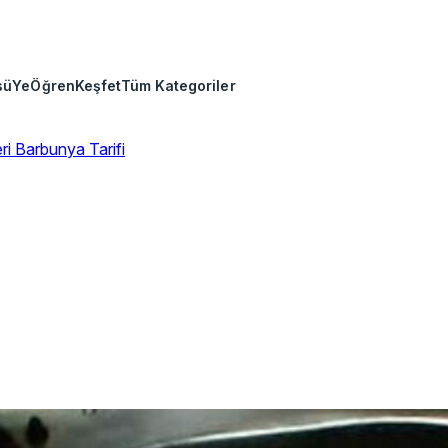
sü
Ye
Öğren
Keşfet
Tüm Kategoriler
eri
Barbunya Tarifi