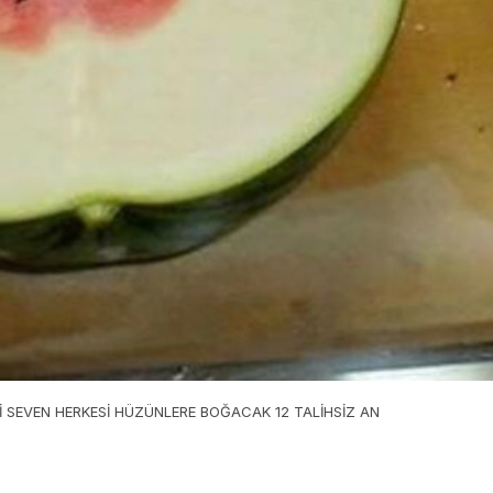
 SEVEN HERKESİ HÜZÜNLERE BOĞACAK 12 TALİHSİZ AN