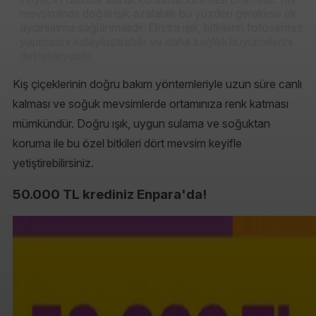
mevsiminde doğal ışık azalabilir bu yüzden gerekirse ek
aydınlatma sağlanmalıdır. Ekstra ışık, bitkilerin fotosentez
yapmasını kolaylaştırabilir ve daha sağlıklı büyümelerini
destekleyebilir.
Kış çiçeklerinin doğru bakım yöntemleriyle uzun süre canlı
kalması ve soğuk mevsimlerde ortamınıza renk katması
mümkündür. Doğru ışık, uygun sulama ve soğuktan
koruma ile bu özel bitkileri dört mevsim keyifle
yetiştirebilirsiniz.
50.000 TL krediniz Enpara'da!