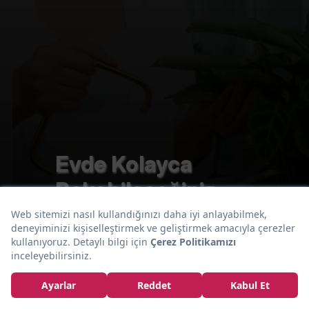
Evde Kolayca
Bakabileceğiniz
Soğuğa Dayanıklı
Kış Çiçekleri
ÇİÇEK BAKIMI
Dua Çiçeği Bakımı ve Özellikleri