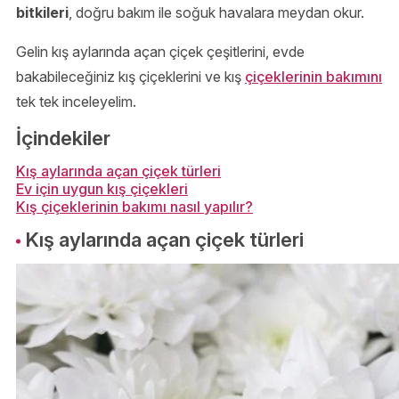
bitkileri
, doğru bakım ile soğuk havalara meydan okur.
Gelin kış aylarında açan çiçek çeşitlerini, evde
bakabileceğiniz kış çiçeklerini ve kış
çiçeklerinin bakımını
tek tek inceleyelim.
İçindekiler
Kış aylarında açan çiçek türleri
Ev için uygun kış çiçekleri
Kış çiçeklerinin bakımı nasıl yapılır?
Kış aylarında açan çiçek türleri