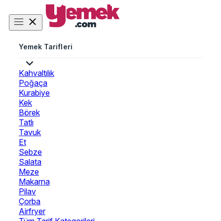
Yemek Tarifleri
Kahvaltılık
Poğaça
Kurabiye
Kek
Börek
Tatlı
Tavuk
Et
Sebze
Salata
Meze
Makarna
Pilav
Çorba
Airfryer