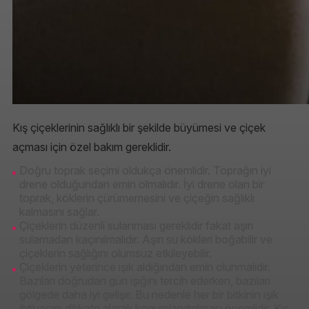
Kış çiçeklerinin sağlıklı bir şekilde büyümesi ve çiçek
açması için özel bakım gereklidir.
Doğru toprak seçimi oldukça önemlidir. Toprağın iyi
drene olduğundan emin olmalıdır. İyi drene olan bir
toprak, köklerin çürümemesini ve çiçeğin sağlıklı
kalmasını sağlar.
Çiçeklerin düzenli sulanması gereklidir fakat aşırı
sulamadan kaçınılmalıdır. Aşırı su kökleri boğabilir ve
çiçeklerin sağlığını olumsuz etkileyebilir.
Çiçeklerin yeterince ışık aldığından emin olunmalıdır.
Bazıları doğrudan gün ışığını tercih ederken, bazıları
gölgede daha iyi gelişir. Bu nedenle her bir bitkinin ışık
ihtiyacını dikkate alarak konumlandırılması önemlidir. Kış