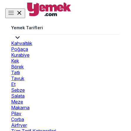
Yemek Tarifleri
Kahvaltılık
Poğaça
Kurabiye
Kek
Börek
Tatlı
Tavuk
Et
Sebze
Salata
Meze
Makarna
Pilav
Çorba
Airfryer