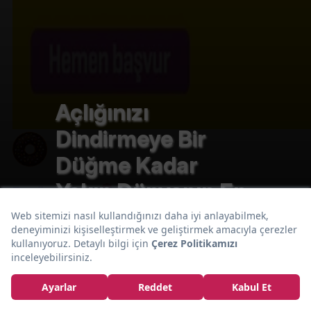
Açlığınızı
Dindirmeye Bir
Düğme Kadar
Yakın Dünyanın En
Begüm Kılıççı
Garip 15 Yiyecek
EDİTOR
Otomatı
Takip et
Sıkça Yenen Konular