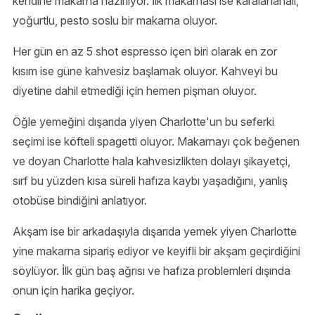
kendine makarna hazırlıyor. İlk makarnası ise karalahanalı,
yoğurtlu, pesto soslu bir makarna oluyor.
Her gün en az 5 shot espresso içen biri olarak en zor
kısım ise güne kahvesiz başlamak oluyor. Kahveyi bu
diyetine dahil etmediği için hemen pişman oluyor.
Öğle yemeğini dışarıda yiyen Charlotte'un bu seferki
seçimi ise köfteli spagetti oluyor. Makarnayı çok beğenen
ve doyan Charlotte hala kahvesizlikten dolayı şikayetçi,
sırf bu yüzden kısa süreli hafıza kaybı yaşadığını, yanlış
otobüse bindiğini anlatıyor.
Akşam ise bir arkadaşıyla dışarıda yemek yiyen Charlotte
yine makarna sipariş ediyor ve keyifli bir akşam geçirdiğini
söylüyor. İlk gün baş ağrısı ve hafıza problemleri dışında
onun için harika geçiyor.