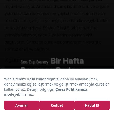
linguini hazırlıyor. Ardından dışarı çıkıp irmik unu ve organik
yumurtalardan hazırlanan ev yapımı noodle'lardan satın
alan Charlotte, akşam yemeği içinse iki arkadaşıyla birlikte
bir restorana gidiyor. Burada 3 kişi 9 tabak makarna
yemekle kalmıyor, gece 2'ye kadar dışarıda vakit
geçiriyorlar. Charlotte bunu karbonhidratların verdiği o
sonsuz enerjiye bağlıyor.
Bir Hafta
7.gün:
Sıra Dışı Deney:
Boyunca Sadece
Makarna Yiyerek
Kilo Veren Kadın