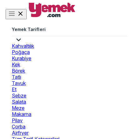
Yemek Tarifleri
Kahvaltılık
Poğaça
Kurabiye
Kek
Börek
Tatlı
Tavuk
Et
Sebze
Salata
Meze
Makarna
Pilav
Çorba
Airfryer