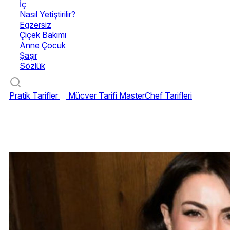
İç
Nasıl Yetiştirilir?
Egzersiz
Çiçek Bakımı
Anne Çocuk
Şaşır
Sözlük
Pratik Tarifler
Mücver Tarifi
MasterChef Tarifleri