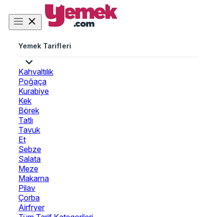
Yemek Tarifleri
Kahvaltılık
Poğaça
Kurabiye
Kek
Börek
Tatlı
Tavuk
Et
Sebze
Salata
Meze
Makarna
Pilav
Çorba
Airfryer