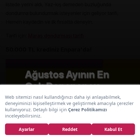
listede yerini aldı. Yaz-kış demeden buzluğunda
dondurma bulundurmak isteyenler için geliyor tarifi.
Hemen kaydedin ve ilk fırsatta deneyin.
Tarifi için:
Maraş dondurması tarifi
50.000 TL krediniz Enpara'da!
Ağustos Ayının En
Çok Denenen ve
Beğenilen 10 Tatlı
Tarifi