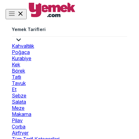
Yemek Tarifleri
Kahvaltılık
Poğaça
Kurabiye
Kek
Börek
Tatlı
Tavuk
Et
Sebze
Salata
Meze
Makarna
Pilav
Çorba
Airfryer