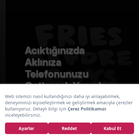
Acıktığınızda
Aklınıza
Telefonunuzu
Getirecek Yemek
Temalı 20 Duvar
Kağıdı