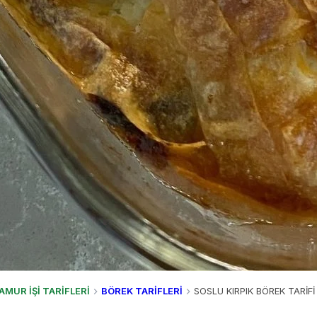
AMUR İŞİ TARİFLERİ
BÖREK TARİFLERİ
SOSLU KIRPIK BÖREK TARİFİ