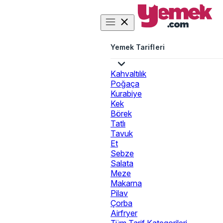
Yemek Tarifleri
Kahvaltılık
Poğaça
Kurabiye
Kek
Börek
Tatlı
Tavuk
Et
Sebze
Salata
Meze
Makarna
Pilav
Çorba
Airfryer