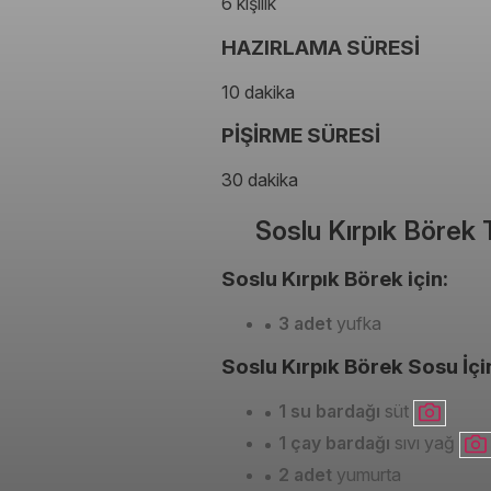
6 kişilik
HAZIRLAMA SÜRESİ
10 dakika
PİŞİRME SÜRESİ
30 dakika
Soslu Kırpık Börek 
Soslu Kırpık Börek için:
3 adet
yufka
Soslu Kırpık Börek Sosu İçi
1 su bardağı
süt
1 çay bardağı
sıvı yağ
2 adet
yumurta