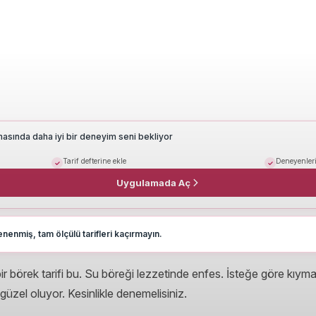
masında daha iyi bir deneyim seni bekliyor
Tarif defterine ekle
Deneyenleri
Uygulamada Aç
nenmiş, tam ölçülü tarifleri kaçırmayın.
ir börek tarifi bu. Su böreği lezzetinde enfes. İsteğe göre kıymal
 güzel oluyor. Kesinlikle denemelisiniz.