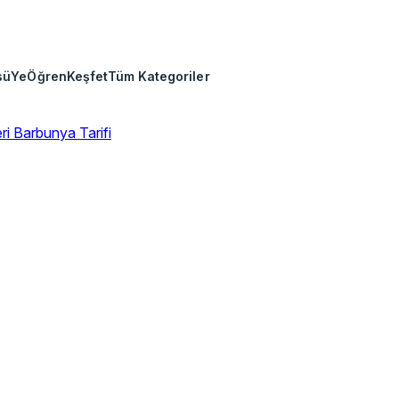
sü
Ye
Öğren
Keşfet
Tüm Kategoriler
eri
Barbunya Tarifi