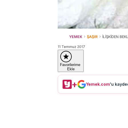
YEMEK
ŞAŞIR
İLİŞKİDEN BE
11 Temmuz 2017
Favorilerime
Ekle
+
Yemek.com
'u kayded