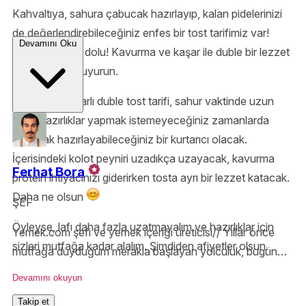
Kahvaltıya, sahura çabucak hazırlayıp, kalan pidelerinizi
de değerlendirebileceğiniz enfes bir tost tarifimiz var!
Devamını Oku
Üstelik protein dolu! Kavurma ve kaşar ile duble bir lezzet
elde etmeye buyurun.
Kavurmalı kaşarlı duble tost tarifi, sahur vaktinde uzun
uzun hazırlıklar yapmak istemeyeceğiniz zamanlarda
çabucak hazırlayabileceğiniz bir kurtarıcı olacak.
İçerisindeki kolot peyniri uzadıkça uzayacak, kavurma
Ferhat Bora
protein ihtiyacınızı giderirken tosta ayrı bir lezzet katacak.
Daha ne olsun
ŞEF
Öyleyse, lafı daha fazla uzatmayalım ve hazırlıklar için
Yemek.com şefi ve yemek içeriği üreticisi// Yıllar önce
sizleri mutfağa kadar alalım. Şimdiden afiyetler olsun.
mutfağa duyduğum merakla başlayan yolculuk, bugün
Yemek.com’da devam ediyor. MasterChef ve sayısız
Devamını okuyun
projeden edindiğim tüm bilgi ve heyecanı tariflerimde
Takip et