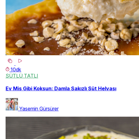
10dk
SÜTLÜ TATLI
Ev Mis Gibi Koksun: Damla Sakızlı Süt Helvası
Yasemin Gürsürer