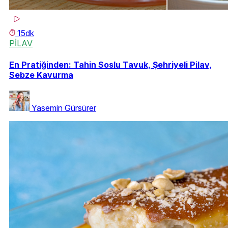
15dk
PİLAV
En Pratiğinden: Tahin Soslu Tavuk, Şehriyeli Pilav,
Sebze Kavurma
Yasemin Gürsürer