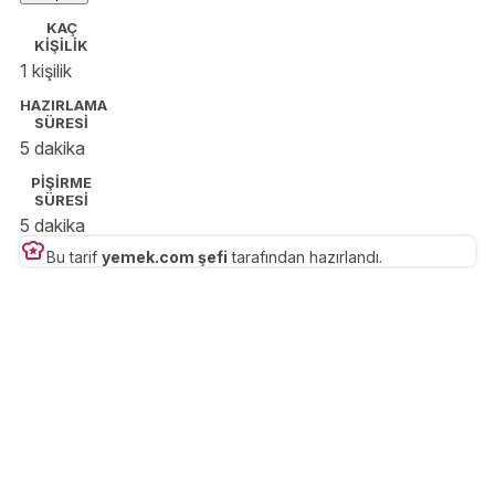
sizinle buluşturuyorum.🔪🍝🥐🍳🌮🍰☕️
KAÇ
KİŞİLİK
1 kişilik
HAZIRLAMA
SÜRESİ
5 dakika
PİŞİRME
SÜRESİ
5 dakika
Bu tarif
yemek.com şefi
tarafından hazırlandı.