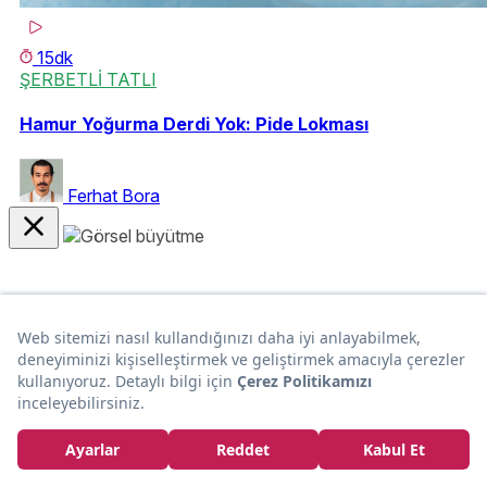
15dk
ŞERBETLİ TATLI
Hamur Yoğurma Derdi Yok: Pide Lokması
Ferhat Bora