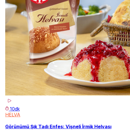
10dk
HELVA
Görünümü Şık Tadı Enfes: Vişneli İrmik Helvası