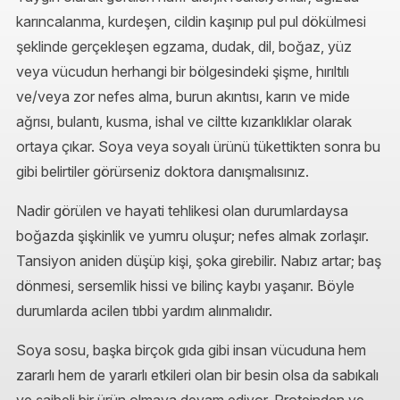
karıncalanma, kurdeşen, cildin kaşınıp pul pul dökülmesi
şeklinde gerçekleşen egzama, dudak, dil, boğaz, yüz
veya vücudun herhangi bir bölgesindeki şişme, hırıltılı
ve/veya zor nefes alma, burun akıntısı, karın ve mide
ağrısı, bulantı, kusma, ishal ve ciltte kızarıklıklar olarak
ortaya çıkar. Soya veya soyalı ürünü tükettikten sonra bu
gibi belirtiler görürseniz doktora danışmalısınız.
Nadir görülen ve hayati tehlikesi olan durumlardaysa
boğazda şişkinlik ve yumru oluşur; nefes almak zorlaşır.
Tansiyon aniden düşüp kişi, şoka girebilir. Nabız artar; baş
dönmesi, sersemlik hissi ve bilinç kaybı yaşanır. Böyle
durumlarda acilen tıbbi yardım alınmalıdır.
Soya sosu, başka birçok gıda gibi insan vücuduna hem
zararlı hem de yararlı etkileri olan bir besin olsa da sabıkalı
ve şaibeli bir ürün olmaya devam ediyor. Proteinden ve