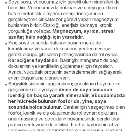
Soya sosu, vücudumuz için gerekli olan mineralleri de
barındırır. Vücudumuzda bulunan ve enerji gerektiren
bütün metabolik olaylarda enerji dönüşümünü
gerçekleştiren bir katalizör görevi yapan magnezyum,
bunlardan biridir. Eksikliği; enerjisiz kalmaya, kronik
yorgunluğa yol açar.
Magnezyum, ayrıca, stresi
azaltır; kalp sağlığı için yararlıdır.
Yine soya sosunda bulunan bakır minerali de
kemiklerimiz ve vücut dokusunun yenilenmesi için
gerekli olduğu gibi kanın pıhtılaşmasında da rol oynar.
Karaciğere faydalıdır.
Bakır gibi manganez de bağ
dokularının ve kemiklerin güçlenmesi için faydalıdır.
Ayrıca, vücuttaki proteinin sentezlenmesini sağlayarak
enerji oluşumuna olanak verir.
Bağışıklık sistemini güçlendiren; çocukların büyüme ve
gelişiminde rol oynayan
demir de soya sosunun
içerdiği bir başka yararlı mineraldir. Vücudumuzda
her hücrede bulunan fosfor da, yine, soya
sosunda bolca bulunur.
Canlılar için vazgeçilmez olan
fosfor, kemik ve diş oluşumunda rol oynar; dokuların
onarılmasında ve çocukların büyümesinde gerekli olan
protein sentezinde de etkilidir. Fosfor, karbonhidrat ve
yağların vücudumuz tarafından kullanılmasına yardımcı