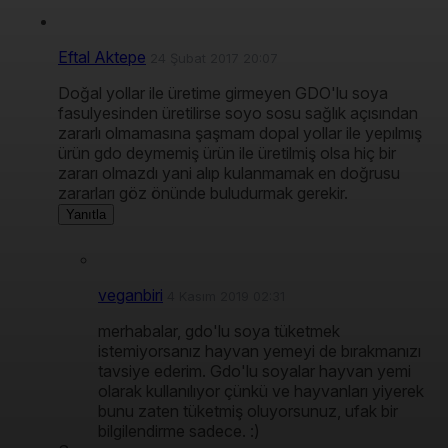
Eftal Aktepe
24 Şubat 2017 20:07
Doğal yollar ile üretime girmeyen GDO'lu soya
fasulyesinden üretilirse soyo sosu sağlık açısından
zararlı olmamasına şaşmam dopal yollar ile yepılmış
ürün gdo deymemiş ürün ile üretilmiş olsa hiç bir
zararı olmazdı yani alıp kulanmamak en doğrusu
zararları göz önünde buludurmak gerekir.
Yanıtla
veganbiri
4 Kasım 2019 02:31
merhabalar, gdo'lu soya tüketmek
istemiyorsanız hayvan yemeyi de bırakmanızı
tavsiye ederim. Gdo'lu soyalar hayvan yemi
olarak kullanılıyor çünkü ve hayvanları yiyerek
bunu zaten tüketmiş oluyorsunuz, ufak bir
bilgilendirme sadece. :)