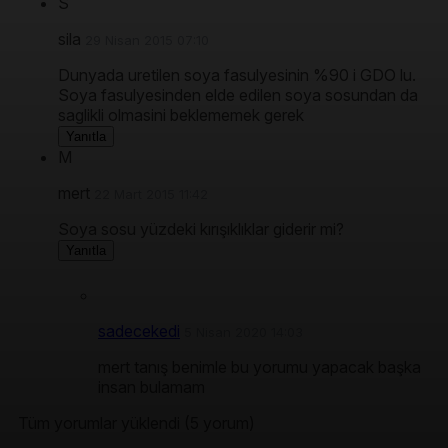
S
sila
29 Nisan 2015 07:10
Dunyada uretilen soya fasulyesinin %90 i GDO lu.
Soya fasulyesinden elde edilen soya sosundan da
saglikli olmasini beklememek gerek
Yanıtla
M
mert
22 Mart 2015 11:42
Soya sosu yüzdeki kırışıklıklar giderir mi?
Yanıtla
sadecekedi
5 Nisan 2020 14:03
mert tanış benimle bu yorumu yapacak başka
insan bulamam
Tüm yorumlar yüklendi (5 yorum)