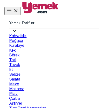
Yemek Tarifleri
Kahvaltılık
Poğaça
Kurabiye
Kek
Börek
Tatlı
Tavuk
Et
Sebze
Salata
Meze
Makarna
Pilav
Çorba
Airfryer