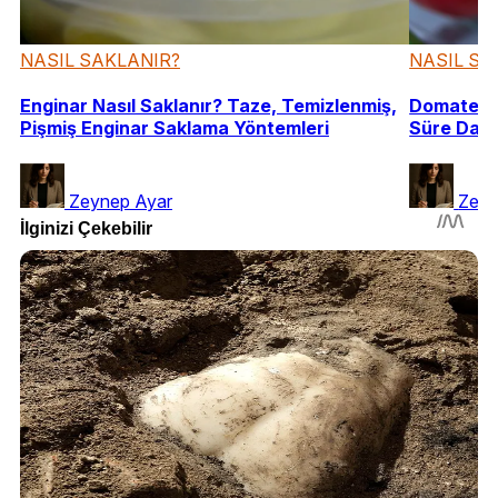
NASIL SAKLANIR?
NASIL SA
Enginar Nasıl Saklanır? Taze, Temizlenmiş,
Domates N
Pişmiş Enginar Saklama Yöntemleri
Süre Daya
Zeynep Ayar
Zeyn