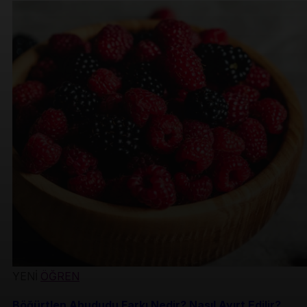
YENİ
ÖĞREN
Böğürtlen Ahududu Farkı Nedir? Nasıl Ayırt Edilir?