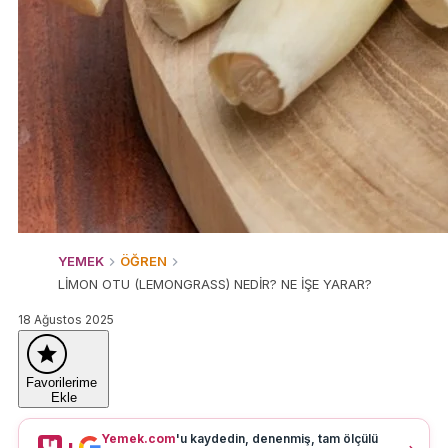
YEMEK
ÖĞREN
LİMON OTU (LEMONGRASS) NEDİR? NE İŞE YARAR?
18 Ağustos 2025
Favorilerime
Ekle
Yemek.com
'u kaydedin, denenmiş, tam ölçülü
+