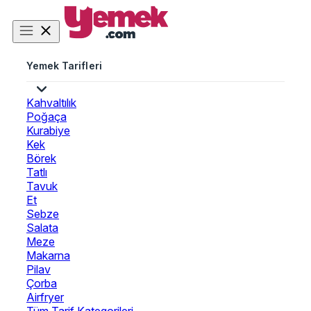
Yemek Tarifleri
Kahvaltılık
Poğaça
Kurabiye
Kek
Börek
Tatlı
Tavuk
Et
Sebze
Salata
Meze
Makarna
Pilav
Çorba
Airfryer