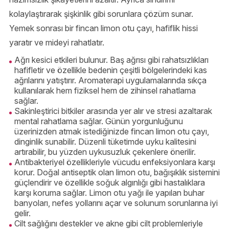
kolaylaştırarak şişkinlik gibi sorunlara çözüm sunar.
Yemek sonrası bir fincan limon otu çayı, hafiflik hissi
yaratır ve mideyi rahatlatır.
Ağrı kesici etkileri bulunur. Baş ağrısı gibi rahatsızlıkları
hafifletir ve özellikle bedenin çeşitli bölgelerindeki kas
ağrılarını yatıştırır. Aromaterapi uygulamalarında sıkça
kullanılarak hem fiziksel hem de zihinsel rahatlama
sağlar.
Sakinleştirici bitkiler arasında yer alır ve stresi azaltarak
mental rahatlama sağlar. Günün yorgunluğunu
üzerinizden atmak istediğinizde fincan limon otu çayı,
dinginlik sunabilir. Düzenli tüketimde uyku kalitesini
artırabilir, bu yüzden uykusuzluk çekenlere önerilir.
Antibakteriyel özellikleriyle vücudu enfeksiyonlara karşı
korur. Doğal antiseptik olan limon otu, bağışıklık sistemini
güçlendirir ve özellikle soğuk algınlığı gibi hastalıklara
karşı koruma sağlar. Limon otu yağı ile yapılan buhar
banyoları, nefes yollarını açar ve solunum sorunlarına iyi
gelir.
Cilt sağlığını destekler ve akne gibi cilt problemleriyle