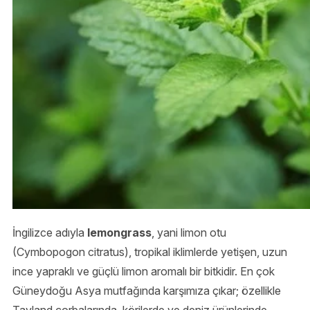
İngilizce adıyla
lemongrass
, yani limon otu
(Cymbopogon citratus), tropikal iklimlerde yetişen, uzun
ince yapraklı ve güçlü limon aromalı bir bitkidir. En çok
Güneydoğu Asya mutfağında karşımıza çıkar; özellikle
Tayland çorbalarında, körilerde ve deniz ürünlerinde