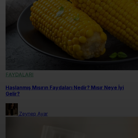
FAYDALARI
Haşlanmış Mısırın Faydaları Nedir? Mısır Neye İyi
Gelir?
Zeynep Ayar