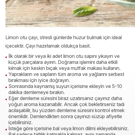
Limon otu çayı, stresli günlerde huzur bulmak için ideal
içecektir. Çayı hazırlamak oldukça basit.
İlk olarak bir veya iki adet limon otu sapını yıkayın ve
küçük parçalara ayırın. Doğrama işlemini daha etkili
kılmak için keskin bıçak veya mutfak makası kullanın.
Yaprakların ve sapların tüm aroma ve yağlarını serbest
bırakması için iyice doğrayın.
Sonrasında kaynamış suyun içerisine ekleyin ve 5-10
dakika demlemeye bırakın.
Eğer demleme süresini biraz uzatırsanız çayınız daha
yoğun aroma kazanabilir. Ancak çok bekletirseniz tadı
acılaşabilir, bu yüzden demleme süresini kontrol etmek
önemlidir. Demlendikten sonra çayınızı süzüp afiyetle
içebilirsiniz.
İsteğe göre içerisine bal veya limon dilimi ekleyebilirsiniz.
Bal sadece tatlılık katmakla kalmaz, aynı zamanda