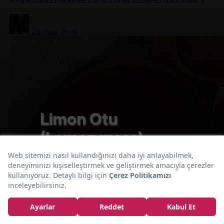
Zeynep Ayar
Limon Otu
(Lemongrass)
Nedir? Ne İşe
Yarar?