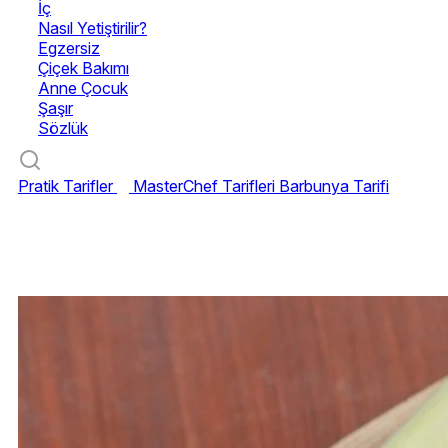
İç
Nasıl Yetiştirilir?
Egzersiz
Çiçek Bakımı
Anne Çocuk
Şaşır
Sözlük
Pratik Tarifler
MasterChef Tarifleri
Barbunya Tarifi