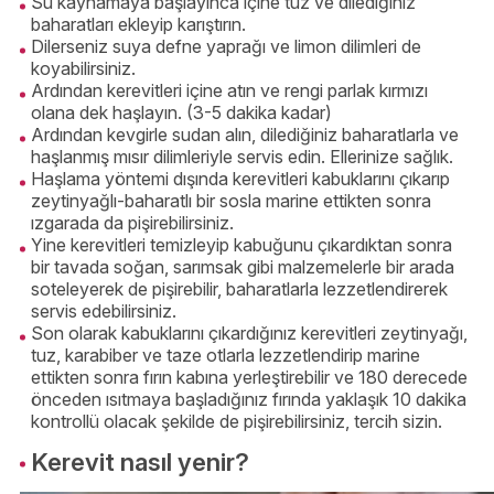
Su kaynamaya başlayınca içine tuz ve dilediğiniz
baharatları ekleyip karıştırın.
Dilerseniz suya defne yaprağı ve limon dilimleri de
koyabilirsiniz.
Ardından kerevitleri içine atın ve rengi parlak kırmızı
olana dek haşlayın. (3-5 dakika kadar)
Ardından kevgirle sudan alın, dilediğiniz baharatlarla ve
haşlanmış mısır dilimleriyle servis edin. Ellerinize sağlık.
Haşlama yöntemi dışında kerevitleri kabuklarını çıkarıp
zeytinyağlı-baharatlı bir sosla marine ettikten sonra
ızgarada da pişirebilirsiniz.
Yine kerevitleri temizleyip kabuğunu çıkardıktan sonra
bir tavada soğan, sarımsak gibi malzemelerle bir arada
soteleyerek de pişirebilir, baharatlarla lezzetlendirerek
servis edebilirsiniz.
Son olarak kabuklarını çıkardığınız kerevitleri zeytinyağı,
tuz, karabiber ve taze otlarla lezzetlendirip marine
ettikten sonra fırın kabına yerleştirebilir ve 180 derecede
önceden ısıtmaya başladığınız fırında yaklaşık 10 dakika
kontrollü olacak şekilde de pişirebilirsiniz, tercih sizin.
Kerevit nasıl yenir?