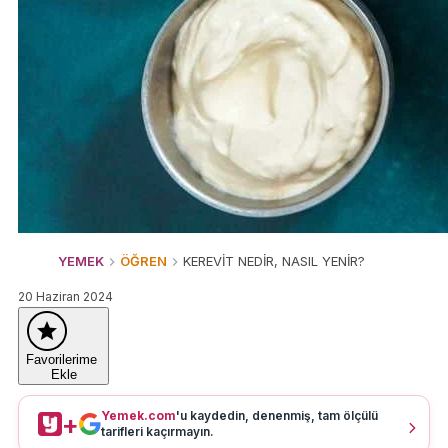
YEMEK
ÖĞREN
KEREVİT NEDİR, NASIL YENİR?
20 Haziran 2024
Favorilerime
Ekle
Yemek.com
'u kaydedin, denenmiş, tam ölçülü
+
tarifleri kaçırmayın.