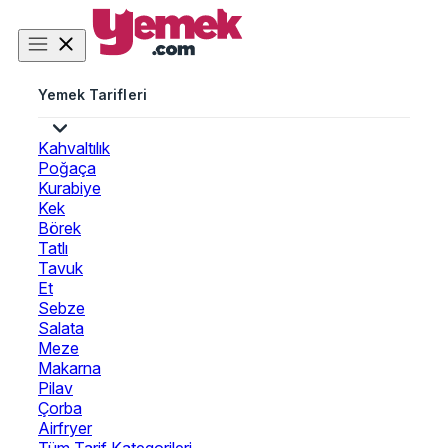
Yemek Tarifleri
Kahvaltılık
Poğaça
Kurabiye
Kek
Börek
Tatlı
Tavuk
Et
Sebze
Salata
Meze
Makarna
Pilav
Çorba
Airfryer