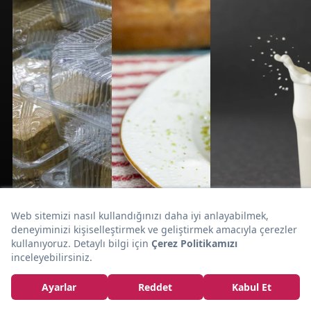
Kerevit Nedir, Nasıl
Yenir?
ÖĞREN
ÖĞREN
ÖĞREN
Helva Nasıl
Tatlılar Nasıl
Hangi Yiyeceği
Saklanır?
Saklanır?
Ne Kadar Süre
Tazeliğini
Şerbetli ve
Bozulmadan