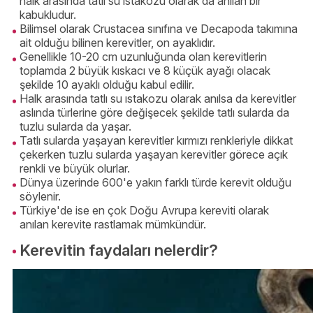
halk arasında tatlı su ıstakozu olarak da anılan bir
kabukludur.
Bilimsel olarak Crustacea sınıfına ve Decapoda takımına
ait olduğu bilinen kerevitler, on ayaklıdır.
Genellikle 10-20 cm uzunluğunda olan kerevitlerin
toplamda 2 büyük kıskacı ve 8 küçük ayağı olacak
şekilde 10 ayaklı olduğu kabul edilir.
Halk arasında tatlı su ıstakozu olarak anılsa da kerevitler
aslında türlerine göre değişecek şekilde tatlı sularda da
tuzlu sularda da yaşar.
Tatlı sularda yaşayan kerevitler kırmızı renkleriyle dikkat
çekerken tuzlu sularda yaşayan kerevitler görece açık
renkli ve büyük olurlar.
Dünya üzerinde 600'e yakın farklı türde kerevit olduğu
söylenir.
Türkiye'de ise en çok Doğu Avrupa kereviti olarak
anılan kerevite rastlamak mümkündür.
Kerevitin faydaları nelerdir?