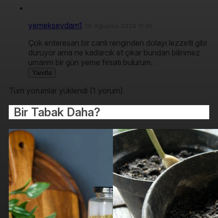
yemeksevdam1
28 Ağustos 2024 11:36
Çok enteresan bir canlı renginden dolayı lezzetli gibi
duruyor ama ne kadarcık et çıkar bundan bilinmez
umarım bir gün yeme fırsatı bulurum.
Yanıtla
Tüm yorumlar yüklendi (1 yorum)
Bir Tabak Daha?