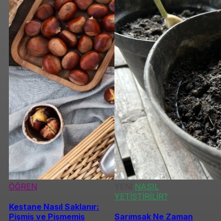
ÖĞREN
YENİ
NASIL
YETİŞTİRİLİR?
Kestane Nasıl Saklanır:
Pişmiş ve Pişmemiş
Sarımsak Ne Zaman