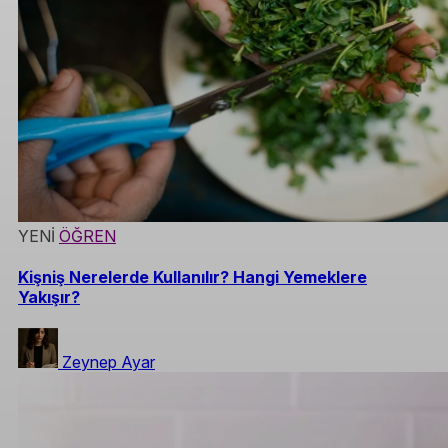
YENİ
ÖĞREN
Kişniş Nerelerde Kullanılır? Hangi Yemeklere
Yakışır?
Zeynep Ayar