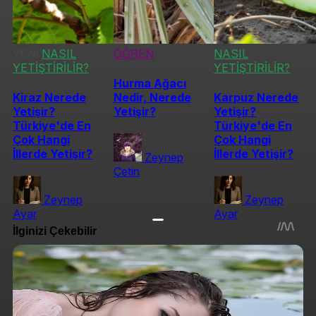
YENİ
NASIL
ÖĞREN
NASIL
YETİŞTİRİLİR?
YETİŞTİRİLİR?
Hurma Ağacı
Kiraz Nerede
Nedir, Nerede
Karpuz Nerede
Yetişir?
Yetişir?
Yetişir?
Türkiye'de En
Türkiye'de En
Çok Hangi
Çok Hangi
İllerde Yetişir?
İllerde Yetişir?
Zeynep
Çetin
Zeynep
Zeynep
Ayar
Ayar