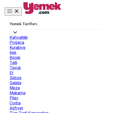
Yemek Tarifleri
Kahvaltılık
Poğaça
Kurabiye
Kek
Börek
Tatlı
Tavuk
Et
Sebze
Salata
Meze
Makarna
Pilav
Çorba
Airfryer