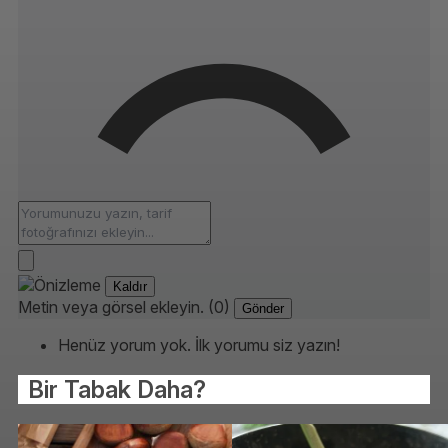
Kaldır
Metin veya görsel ekleyin. (0)
Gönder
Henüz yorum yok. İlk yorumu siz yazın!
Bir Tabak Daha?