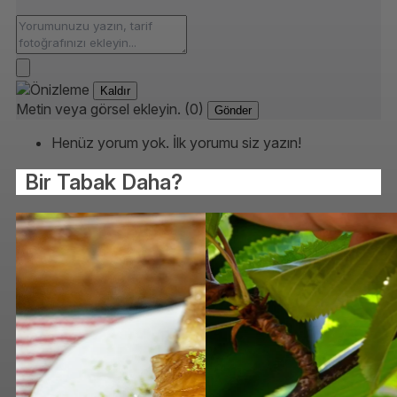
Kaldır
Metin veya görsel ekleyin. (0)
Gönder
Henüz yorum yok. İlk yorumu siz yazın!
Bir Tabak Daha?