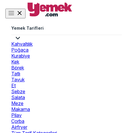
Yemek Tarifleri
Kahvaltılık
Poğaça
Kurabiye
Kek
Börek
Tatlı
Tavuk
Et
Sebze
Salata
Meze
Makarna
Pilav
Çorba
Airfryer