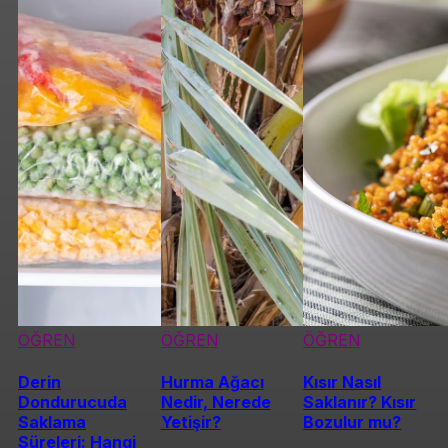
ÖĞREN
ÖĞREN
ÖĞREN
Derin
Hurma Ağacı
Kısır Nasıl
Dondurucuda
Nedir, Nerede
Saklanır? Kısır
Saklama
Yetişir?
Bozulur mu?
Süreleri: Hangi