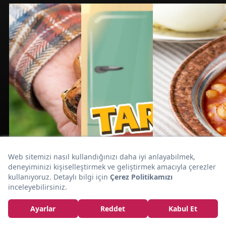
Dolmalık Biber
Nasıl Seçilir?
Dolmalık Biberin
Cinsiyeti Var mı?
ÖĞREN
ŞAŞIR
ÖĞREN