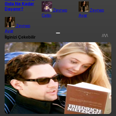
Gıda Ne Kadar
Dayanır?
Zeynep
Zeynep
Çetin
Ayar
Zeynep
Ayar