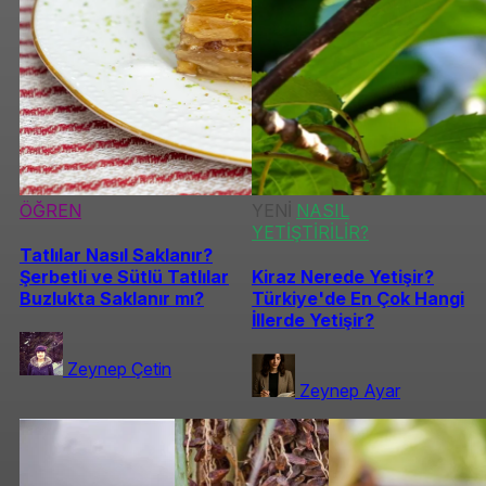
ÖĞREN
YENİ
NASIL
YETİŞTİRİLİR?
Tatlılar Nasıl Saklanır?
Şerbetli ve Sütlü Tatlılar
Kiraz Nerede Yetişir?
Buzlukta Saklanır mı?
Türkiye'de En Çok Hangi
İllerde Yetişir?
Zeynep Çetin
Zeynep Ayar