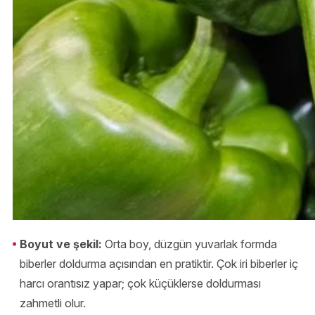
Boyut ve şekil:
Orta boy, düzgün yuvarlak formda
biberler doldurma açısından en pratiktir. Çok iri biberler iç
harcı orantısız yapar; çok küçüklerse doldurması
zahmetli olur.