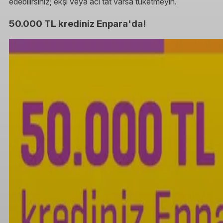
edebilirsiniz; ekşi veya acı tat varsa tüketmeyin.
50.000 TL krediniz Enpara'da!