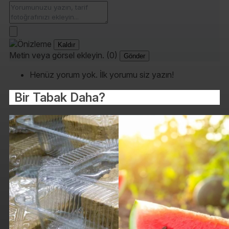
Kaldır
Metin veya görsel ekleyin. (0)
Gönder
Henüz yorum yok. İlk yorumu siz yazın!
Bir Tabak Daha?