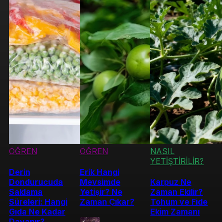
ÖĞREN
ÖĞREN
NASIL
YETİŞTİRİLİR?
Derin
Erik Hangi
Dondurucuda
Mevsimde
Karpuz Ne
Saklama
Yetişir? Ne
Zaman Ekilir?
Süreleri: Hangi
Zaman Çıkar?
Tohum ve Fide
Gıda Ne Kadar
Ekim Zamanı
Dayanır?