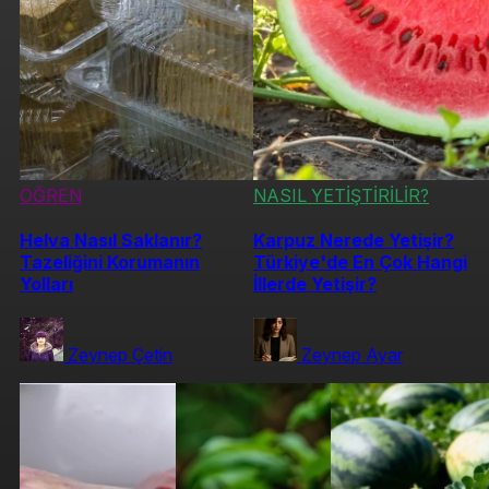
ÖĞREN
NASIL YETİŞTİRİLİR?
Helva Nasıl Saklanır?
Karpuz Nerede Yetişir?
Tazeliğini Korumanın
Türkiye'de En Çok Hangi
Yolları
İllerde Yetişir?
Zeynep Çetin
Zeynep Ayar