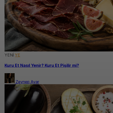
YENİ
YE
Kuru Et Nasıl Yenir? Kuru Et Pişilir mi?
Zeynep Ayar