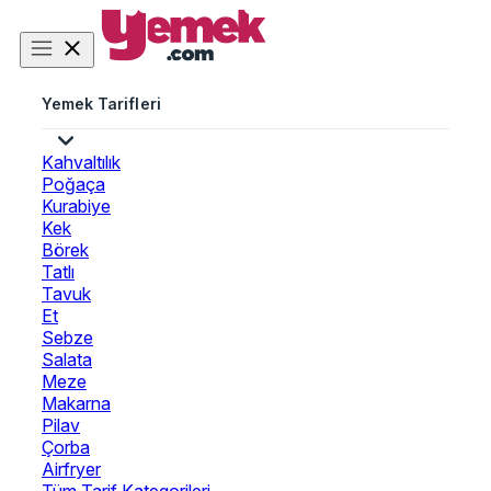
Yemek Tarifleri
Kahvaltılık
Poğaça
Kurabiye
Kek
Börek
Tatlı
Tavuk
Et
Sebze
Salata
Meze
Makarna
Pilav
Çorba
Airfryer