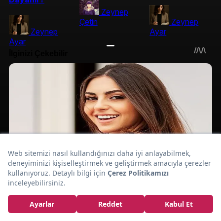
Zeynep
Çetin
Zeynep
Zeynep
Ayar
Ayar
Bozuk Krema Nasıl
Anlaşılır?
Kremanın
Bozulduğunun
İşaretleri