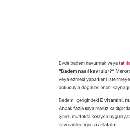
Evde badem kavurmak veya
tatlı
“Badem nasıl kavrulur?”
Marketl
veya ezmesi yaparken) istenmeyen 
dokusuyla doğal bir enerji kaynağı h
Badem, içeriğindeki
E vitamini, 
Ancak fazla ısıya maruz kaldığında
Şimdi, mutfakta kolayca uygulayabi
kavurabileceğimizi anlatalım.