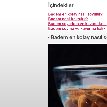
İçindekiler
Badem en kolay nasıl soyulur?
Badem nasıl kavrulur?
Badem soyarken ve kavururken y
Badem soyma ve kavurma hakkınd
Badem en kolay nasıl 