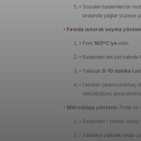
Soyulan bademleri bir mut
sırasında yağlar yüzeye ç
Fırında ısıtarak soyma yönte
Fırını
160°C’ye
ısıtın.
Bademleri tek kat halinde fı
Yaklaşık
8–10 dakika
kadar
Fırından çıkarınca birkaç d
döküldüğünü göreceksiniz
Mikrodalga yöntemi:
Pratik bir 
Bademleri 1 yemek kaşığı 
1 dakika yüksek ısıda
çal