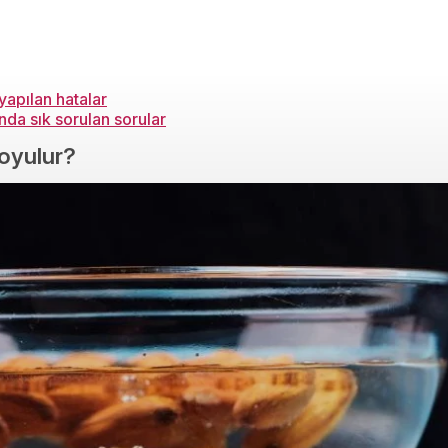
apılan hatalar
a sık sorulan sorular
soyulur?