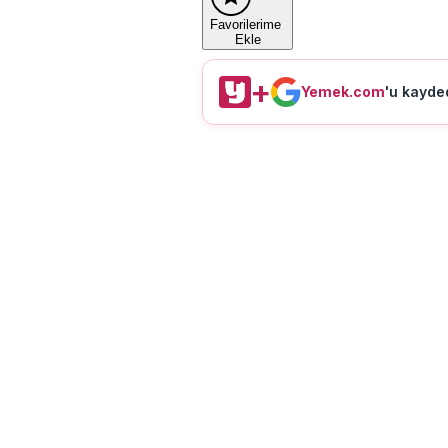
Favorilerime
Ekle
+
Yemek.com
'u kayded