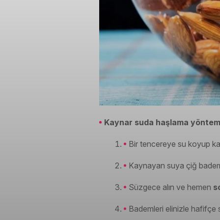
Kaynar suda haşlama yöntem
Bir tencereye su koyup k
Kaynayan suya çiğ bademl
Süzgece alın ve hemen
s
Bademleri elinizle hafifç