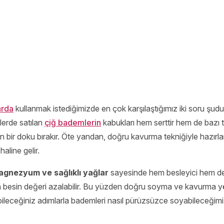
larda
kullanmak istediğimizde en çok karşılaştığımız iki soru şudu
erde satılan
çiğ bademlerin
kabukları hem serttir hem de bazı 
bir doku bırakır. Öte yandan, doğru kavurma tekniğiyle hazırla
aline gelir.
magnezyum ve sağlıklı yağlar
sayesinde hem besleyici hem de
 besin değeri azalabilir. Bu yüzden doğru soyma ve kavurma yö
leceğiniz adımlarla bademleri nasıl pürüzsüzce soyabileceğimiz