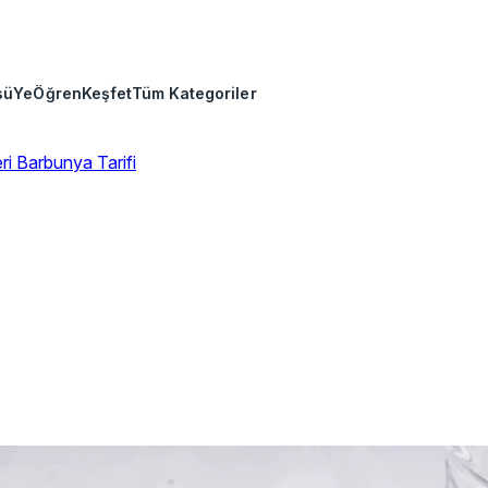
sü
Ye
Öğren
Keşfet
Tüm Kategoriler
eri
Barbunya Tarifi