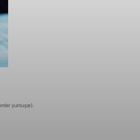
emler yumuşar).