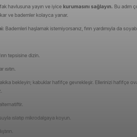
fak havlusuna yayın ve iyice
kurumasını sağlayın.
Bu adım ço
ıkar ve bademler kolayca yanar.
mi:
Bademleri haşlamak istemiyorsanız, fırın yardımıyla da soyabil
rın tepsisine dizin.
 ısıtın.
akika bekleyin; kabuklar hafifçe gevrekleşir. Ellerinizi hafifçe o
.
alternatiftir.
suyla ıslatıp mikrodalgaya koyun.
ıştırın.