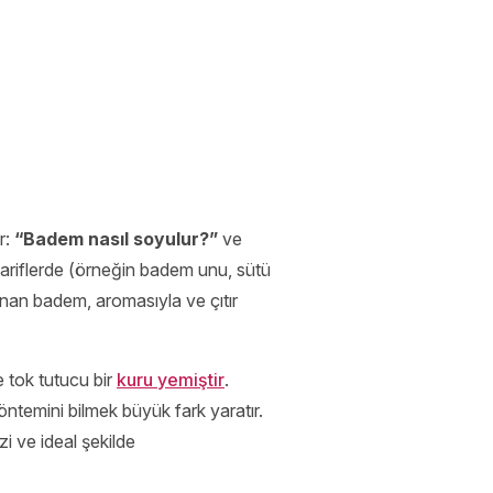
r:
“Badem nasıl soyulur?”
ve
tariflerde (örneğin badem unu, sütü
nan badem, aromasıyla ve çıtır
 tok tutucu bir
kuru yemiştir
.
ntemini bilmek büyük fark yaratır.
i ve ideal şekilde