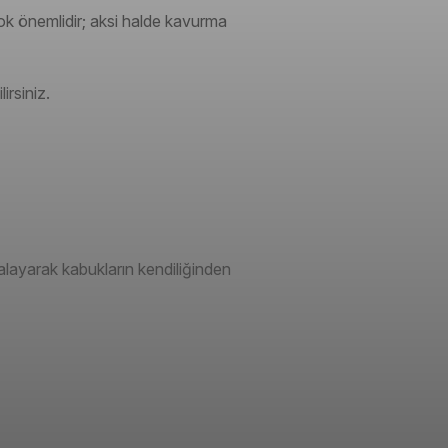
k önemlidir; aksi halde kavurma
irsiniz.
valayarak kabukların kendiliğinden