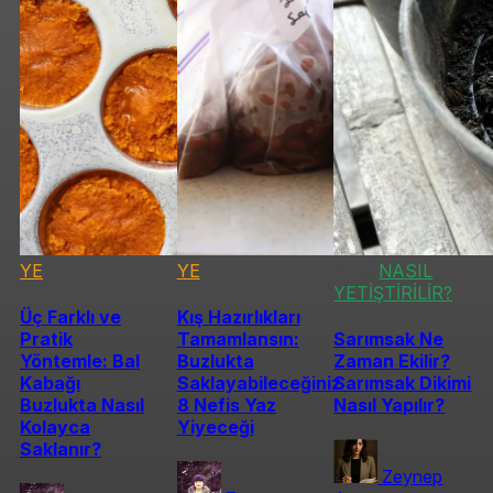
YE
YE
YENİ
NASIL
YETİŞTİRİLİR?
Üç Farklı ve
Kış Hazırlıkları
Pratik
Tamamlansın:
Sarımsak Ne
Yöntemle: Bal
Buzlukta
Zaman Ekilir?
Kabağı
Saklayabileceğiniz
Sarımsak Dikimi
Buzlukta Nasıl
8 Nefis Yaz
Nasıl Yapılır?
Kolayca
Yiyeceği
Saklanır?
Zeynep