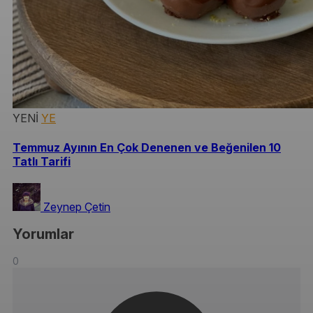
YENİ
YE
Temmuz Ayının En Çok Denenen ve Beğenilen 10
Tatlı Tarifi
Zeynep Çetin
Yorumlar
0