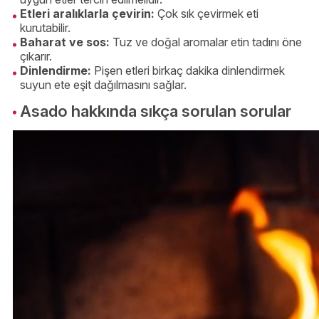
Etleri aralıklarla çevirin:
Çok sık çevirmek eti
kurutabilir.
Baharat ve sos:
Tuz ve doğal aromalar etin tadını öne
çıkarır.
Dinlendirme:
Pişen etleri birkaç dakika dinlendirmek
suyun ete eşit dağılmasını sağlar.
Asado hakkında sıkça sorulan sorular