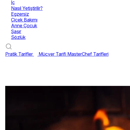
İç
Nasıl Yetiştirilir?
Egzersiz
Çiçek Bakımı
Anne Çocuk
Şaşır
Sözlük
Pratik Tarifler
Mücver Tarifi
MasterChef Tarifleri