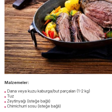
Malzemeler:
Dana veya kuzu kaburga/but parçaları (1-2 kg)
Tuz
Zeytinyağı (isteğe bağlı)
Chimichurri sosu (isteğe bağlı)