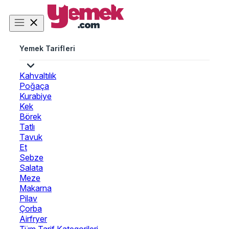
Yemek Tarifleri
Kahvaltılık
Poğaça
Kurabiye
Kek
Börek
Tatlı
Tavuk
Et
Sebze
Salata
Meze
Makarna
Pilav
Çorba
Airfryer