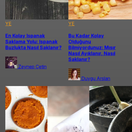
YE
YE
En Kolay Ispanak
Bu Kadar Kolay
Saklama Yolu: Ispanak
Olduğunu
Buzlukta Nasıl Saklanır?
Bilmiyordunuz: Mısır
Nasıl Ayıklanır, Nasıl
Saklanır?
Zeynep Çetin
Duygu Arslan