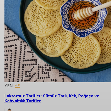
YENİ
YE
Laktozsuz Tarifler: Sütsüz Tatlı, Kek, Poğaça ve
Kahvaltılık Tarifler