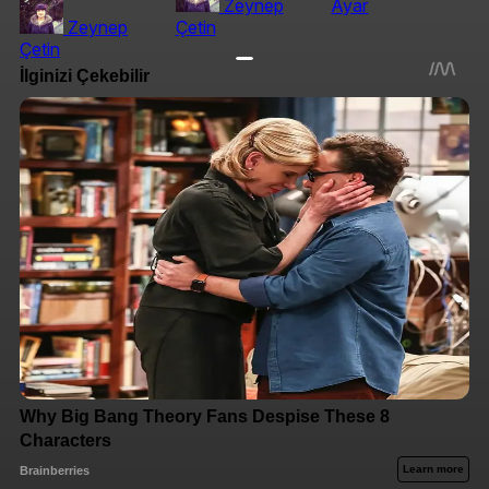
Zeynep
Ayar
Zeynep
Çetin
Çetin