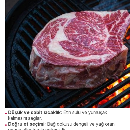
Düşük ve sabit sıcaklık:
Etin sulu ve yumuşak
kalmasını sağlar.
Doğru et seçimi:
Bağ dokusu dengeli ve yağ oranı
uygun etler tercih edilmelidir.