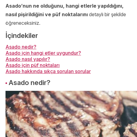
Asado’nun ne olduğunu, hangi etlerle yapıldığını,
nasıl pişirildiğini ve püf noktalarını
detaylı bir şekilde
öğreneceksiniz.
İçindekiler
Asado nedir?
Asado için hangi etler uygundur?
Asado nasıl yapılır?
Asado için püf noktaları
Asado hakkında sıkça sorulan sorular
Asado nedir?