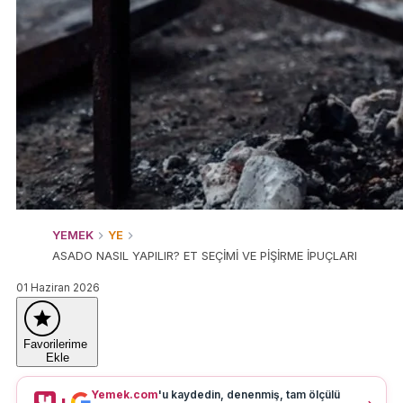
YEMEK
YE
ASADO NASIL YAPILIR? ET SEÇİMİ VE PİŞİRME İPUÇLARI
01 Haziran 2026
Favorilerime
Ekle
Yemek.com
'u kaydedin, denenmiş, tam ölçülü
+