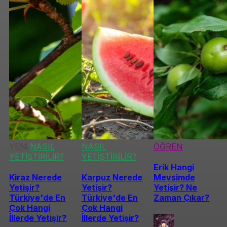
YENİ
NASIL
NASIL
ÖĞREN
YETİŞTİRİLİR?
YETİŞTİRİLİR?
Erik Hangi
Kiraz Nerede
Karpuz Nerede
Mevsimde
Yetişir?
Yetişir?
Yetişir? Ne
Türkiye'de En
Türkiye'de En
Zaman Çıkar?
Çok Hangi
Çok Hangi
İllerde Yetişir?
İllerde Yetişir?