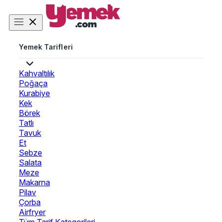
Yemek Tarifleri
Kahvaltılık
Poğaça
Kurabiye
Kek
Börek
Tatlı
Tavuk
Et
Sebze
Salata
Meze
Makarna
Pilav
Çorba
Airfryer