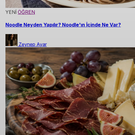
YENİ
ÖĞREN
Noodle Neyden Yapılır? Noodle'ın İçinde Ne Var?
Zeynep Ayar