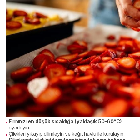
Fırınınızı
en düşük sıcaklığa (yaklaşık 50-60°C)
ayarlayın.
Çilekleri yıkayıp dilimleyin ve kağıt havlu ile kurulayın.
Dilimlenmiş çilekleri
fırın tepsisine tek sıra halinde