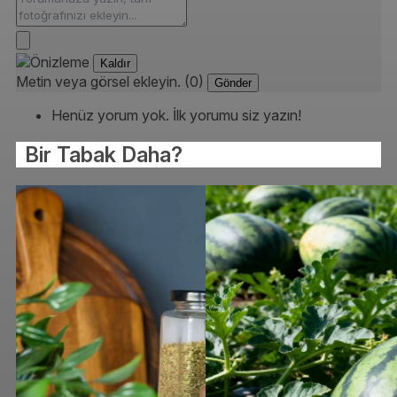
Kaldır
Metin veya görsel ekleyin. (0)
Gönder
Henüz yorum yok. İlk yorumu siz yazın!
Bir Tabak Daha?