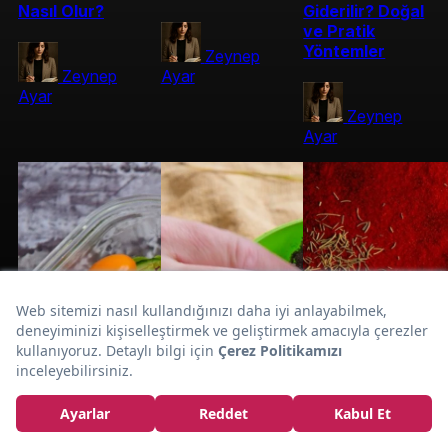
Nasıl Olur?
Giderilir? Doğal
ve Pratik
Yöntemler
Zeynep
Zeynep
Ayar
Ayar
Zeynep
Ayar
Çilek Nasıl
Kurutulur?
Güneşte ve Fırında
Çilek Kurutma
Yöntemleri