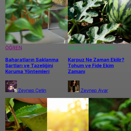
ÖĞREN
NASIL YETİŞTİRİLİR?
Baharatların Saklanma
Karpuz Ne Zaman Ekilir?
Şartları ve Tazeliğini
Tohum ve Fide Ekim
Koruma Yöntemleri
Zamanı
Zeynep Çetin
Zeynep Ayar