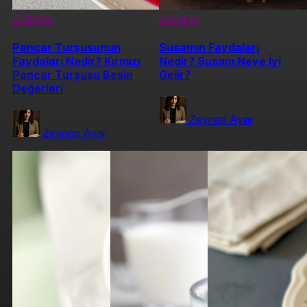
ÖĞREN
ÖĞREN
Pancar Turşusunun
Susamın Faydaları
Faydaları Nedir? Kırmızı
Nedir? Susam Neye İyi
Pancar Turşusu Besin
Gelir?
Değerleri
Zeynep Ayar
Zeynep Ayar