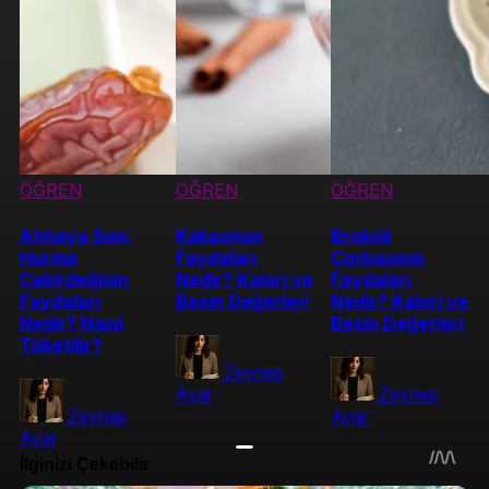
ÖĞREN
ÖĞREN
ÖĞREN
Atmaya Son:
Kakaonun
Brokoli
Hurma
Faydaları
Çorbasının
Çekirdeğinin
Nedir? Kalori ve
Faydaları
Faydaları
Besin Değerleri
Nedir? Kalori ve
Nedir? Nasıl
Besin Değerleri
Tüketilir?
Zeynep
Ayar
Zeynep
Zeynep
Ayar
Ayar