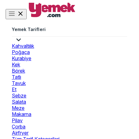
Yemek Tarifleri
Kahvaltılık
Poğaça
Kurabiye
Kek
Börek
Tatlı
Tavuk
Et
Sebze
Salata
Meze
Makarna
Pilav
Çorba
Airfryer