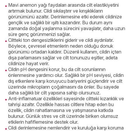
Mavi anemon yağı faydaları arasında cilt elastikiyetini
artırmak bulunur. Cildi sıkılaştırır ve kırışıklıkların
görünümünü azaltır. Derinlemesine etki ederek cildinize
gençlik ve sağlıklı bir ışıltı kazandırır. Bu durum aynı
zamanda doğal yaşlanma sürecini yavaşlatır, daha uzun
süre genç görünmenizi sağlar.
Ciltteki ton dengesizliklerini giderir ve cildi aydınlatır.
Böylece, çevresel etmenlerin neden olduğu donuk
görünümü ortadan kaldırır. Düzenli kullanım, cildin içten
dışa parlamasını sağlar ve cilt tonunuzu eşitler, adeta
cildinize hayat verir.
Cildin pH dengesini korur, bu da cilt sorunlarının
önlenmesine yardımcı olur. Sağlıklı bir pH seviyesi, cildin
dış etkenlere karşı koruyucu bariyerini güçlendirir ve cilt
üzerinde mikropların çoğalmasını da önler. Bu sayede
daha sağlıklı bir cilt yapısına sahip olursunuz.
Anti-inflamatuar özellikleri sayesinde ciltteki kızarıklık ve
tahrişi azaltır. Özellikle hassas ciltlere hitap eden bu
özellik, cildin rahatlamasına ve yatışmasına katkıda
bulunur. Günlük stres ve cilt üzerinde biriken olumsuz
etkilerin hafiflemesine destek olur.
Cildi derinlemesine nemlendirir ve kuruluğa karşı koruma