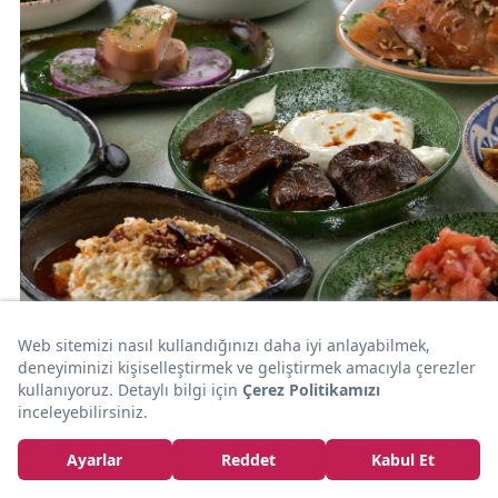
KEŞFET
Karaköy'ün En İyi Rakı Mekanları - Güncel Liste
Zeynep Ayar