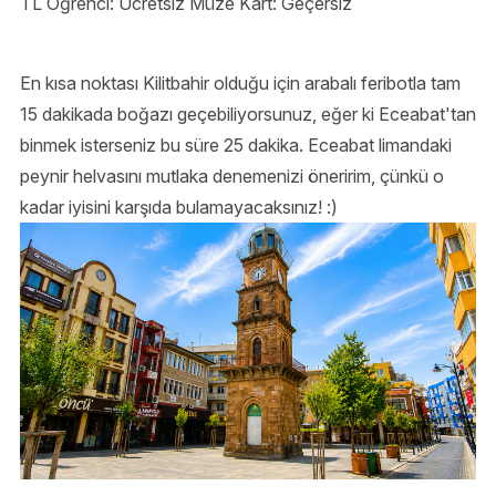
TL Öğrenci: Ücretsiz Müze Kart: Geçersiz
En kısa noktası Kilitbahir olduğu için arabalı feribotla tam
15 dakikada boğazı geçebiliyorsunuz, eğer ki Eceabat'tan
binmek isterseniz bu süre 25 dakika. Eceabat limandaki
peynir helvasını mutlaka denemenizi öneririm, çünkü o
kadar iyisini karşıda bulamayacaksınız! :)