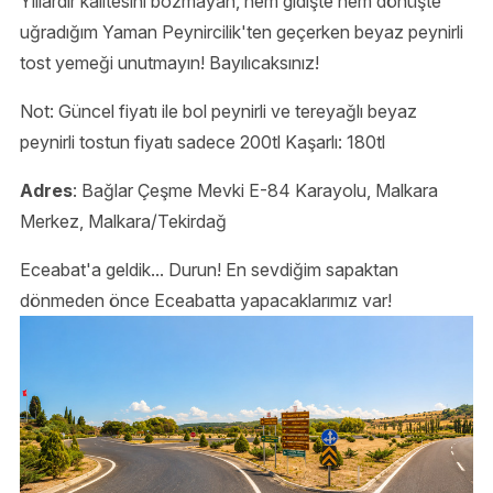
Yıllardır kalitesini bozmayan, hem gidişte hem dönüşte
uğradığım Yaman Peynircilik'ten geçerken beyaz peynirli
tost yemeği unutmayın! Bayılıcaksınız!
Not: Güncel fiyatı ile bol peynirli ve tereyağlı beyaz
peynirli tostun fiyatı sadece 200tl Kaşarlı: 180tl
Adres
: Bağlar Çeşme Mevki E-84 Karayolu, Malkara
Merkez, Malkara/Tekirdağ
Eceabat'a geldik... Durun! En sevdiğim sapaktan
dönmeden önce Eceabatta yapacaklarımız var!