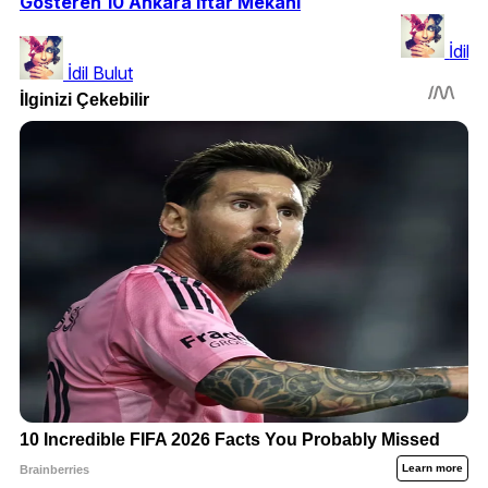
Gösteren 10 Ankara İftar Mekanı
İdil 
İdil Bulut