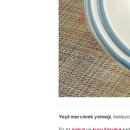
Yeşil mercimek yemeği
, besleyi
En az
nohut
ve
kuru fasulye
kada