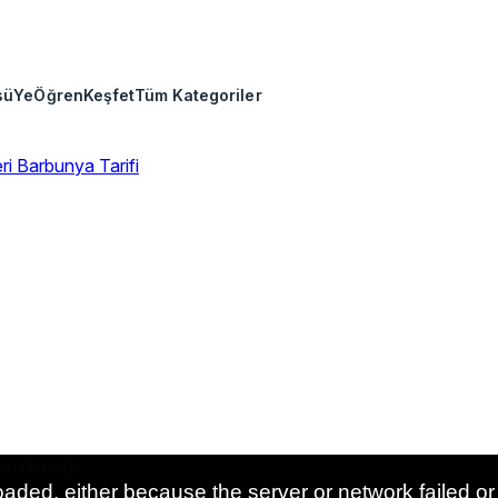
sü
Ye
Öğren
Keşfet
Tüm Kategoriler
eri
Barbunya Tarifi
aded, either because the server or network failed or