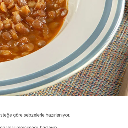
steğe göre sebzelerle hazırlanıyor.
en yeşil mercimeği, haşlayıp