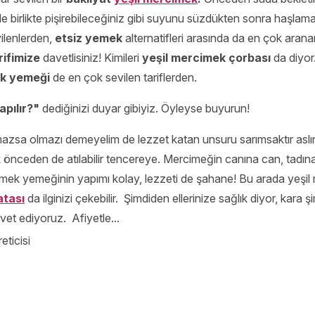
e birlikte pişirebileceğiniz gibi suyunu süzdükten sonra haşlamada
vilenlerden,
etsiz yemek
alternatifleri arasında da en çok arana
ifimize
davetlisiniz! Kimileri
yeşil mercimek çorbası
da diyor.
ek yemeği
de en çok sevilen tariflerden.
apılır?"
dediğinizi duyar gibiyiz. Öyleyse buyurun!
mazsa olmazı demeyelim de lezzet katan unsuru sarımsaktır aslı
k önceden de atılabilir tencereye. Mercimeğin canına can, tadına 
rcimek yemeğinin yapımı kolay, lezzeti de şahane! Bu arada yeşil
atası
da ilginizi çekebilir. Şimdiden ellerinize sağlık diyor, kara
vet ediyoruz. Afiyetle...
eticisi
apmaya başlamışım. Hala yetişmiyor.