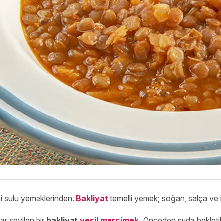
ci sulu yemeklerinden.
Bakliyat
temelli yemek; soğan, salça ve i
r sevilen bir
bakliyat
yeşil mercimek
.
Önceden suda bekletil