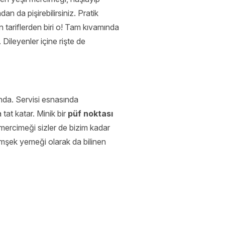
n da pişirebilirsiniz. Pratik
n tariflerden biri o! Tam kıvamında
 Dileyenler içine rişte de
nda. Servisi esnasında
tat katar. Minik bir
püf noktası
 mercimeği sizler de bizim kadar
 şimşek yemeği olarak da bilinen