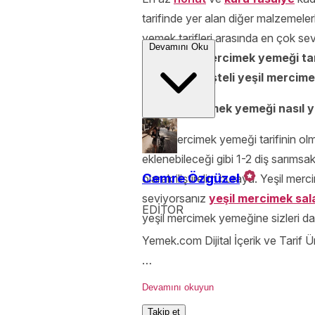
tarifinde yer alan diğer malzemelerl
yemek tarifleri arasında en çok se
Devamını Oku
pişen
yeşil mercimek yemeği tar
ekleyebilir.
Erişteli yeşil mercim
"Yeşil mercimek yemeği nasıl y
Yeşil mercimek yemeği tarifinin ol
eklenebileceği gibi 1-2 diş sarımsa
Cemre Özgüzel
olarak iliştirelim buraya. Yeşil me
seviyorsanız
yeşil mercimek sal
EDİTOR
yeşil mercimek yemeğine sizleri da
Yemek.com Dijital İçerik ve Tarif Ür
Boyum ocağa yetişmeden yemek y
Devamını okuyun
Takip et